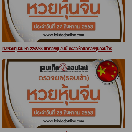
ผลหวยหุ้นจีนเช้า 27/8/63 ผลหวยหุ้นวันนี้ ตรวจเช็คผลหวยหุ้นก่อนใคร