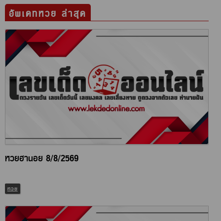
อัพเดทหวย ล่าสุด
หวยฮานอย 8/8/2569
หวย