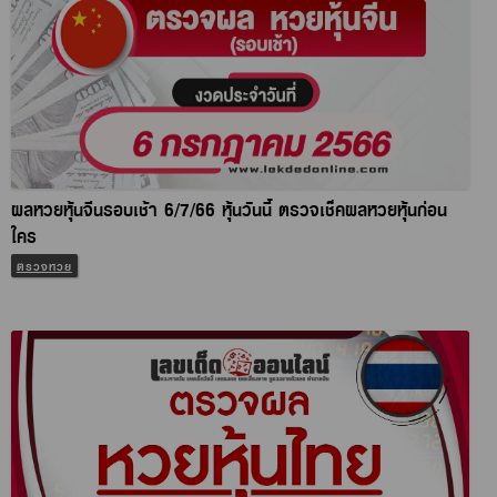
ผลหวยหุ้นจีนรอบเช้า 6/7/66 หุ้นวันนี้ ตรวจเช็คผลหวยหุ้นก่อน
ใคร
ตรวจหวย