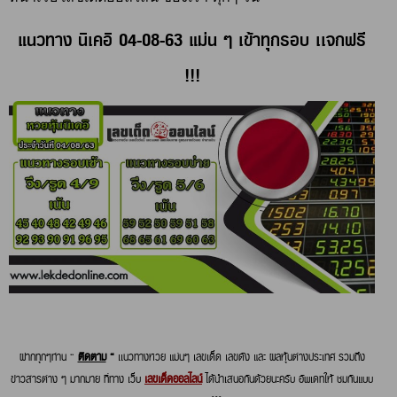
แนวทาง นิเคอิ 04-08-63 แม่น ๆ เข้าทุกรอบ เเจกฟรี
!!!
ฝากทุกๆท่าน “
ติดตาม
“
เเนวทางหวย แม่นๆ เลขเด็ด เลขดัง และ ผลหุ้นต่างประเทศ รวมถึง
ข่าวสารต่าง ๆ มากมาย ที่ทาง เว็บ
เลขเด็ดออล
ไลน์
ได้นำเสนอกันด้วยนะครับ อัพเดทให้ ชมกันแบบ