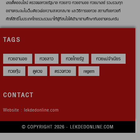
เลขเด็ดออนไลน์ ตรวจผลหวยรัฐบาล หวยลาว หวยฮานอย หวยมาเลย์ รวบรวมทุก
อย่างครบจบในเว็บเดียวเพื่อความสะดวกสบาย และวิธีการขอหวย สถานที่ขอหวยที่
ศักดิ์สิทธิ์ในประเทศไทยรวบรวมมาให้ผู้ที่สนใจได้เข้ามาอ่านศึกษากันอย่างครบครัน
TAGS
หวยฮานอย
หวยลาว
หวยไทยรัฐ
หวยแม่จำเนียร
หวยหุ้น
ดูดวง
ตรวจหวย
regem
CONTACT
Website : lekdedonline.com
© COPYRIGHT 2026 - LEKDEDONLINE.COM