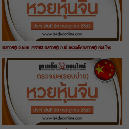
ผลหวยหุ้นจีนบ่าย 24/7/63 ผลหวยหุ้นวันนี้ ตรวจเช็คผลหวยหุ้นก่อนใคร