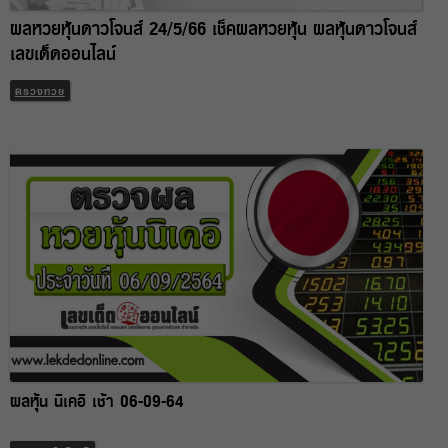
ผลหวยหุ้นดาวโจนส์ 24/5/66 เช็คผลหวยหุ้น ผลหุ้นดาวโจนส์
เลขเด็ดออนไลน์
ตรวจหวย
ผลหุ้น นิเคอิ เช้า 06-09-64