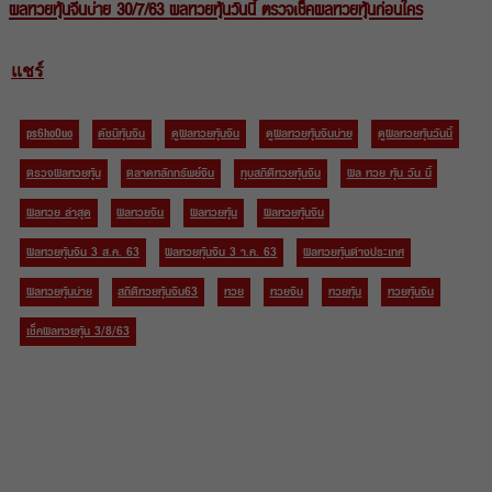
ผลหวยหุ้นจีนบ่าย 30/7/63 ผลหวยหุ้นวันนี้ ตรวจเช็คผลหวยหุ้นก่อนใคร
แชร์
ps6ho0uo
ดัชนีหุ้นจีน
ดูผลหวยหุ้นจีน
ดูผลหวยหุ้นจีนบ่าย
ดูผลหวยหุ้นวันนี้
ตรวจผลหวยหุ้น
ตลาดหลักทรัพย์จีน
ทุบสถิติหวยหุ้นจีน
ผล หวย หุ้น วัน นี้
ผลหวย ล่าสุด
ผลหวยจีน
ผลหวยหุ้น
ผลหวยหุ้นจีน
ผลหวยหุ้นจีน 3 ส.ค. 63
ผลหวยหุ้นจีน 3 า.ค. 63
ผลหวยหุ้นต่างประเทศ
ผลหวยหุ้นบ่าย
สถิติหวยหุ้นจีน63
หวย
หวยจีน
หวยหุ้น
หวยหุ้นจีน
เช็คผลหวยหุ้น 3/8/63