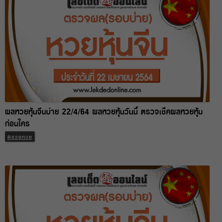
ผลหวยหุ้นจีนบ่าย 22/4/64 ผลหวยหุ้นวันนี้ ตรวจเช็คผลหวยหุ้น
ก่อนใคร
ตรวจหวย