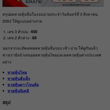
สรุปผลหวยหุ้นจีนในรอบบ่ายประจำวันจันทร์ที่ 3 สิงหาคม
2563 ให้ดูแบบอย่างง่าย
เลข 3 ตัวบน :
456
เลข 2 ตัวล่าง :
68
นอกจากจะอัพเดทผลหวยหุ้นจีนรอบ เช้า-บ่าย ให้ดูกันแล้ว
ทางเรายังนำเสนอผลหวยหุ้นไทยและผลหวยหุ้นต่างประเทศ
อย่าง
หวยหุ้นไทย
หวยหุ้นฮั่งเส็ง
หวยหุ้นดาวโจนส์อ
หวยหุ้นนิเคอิ
สรุป