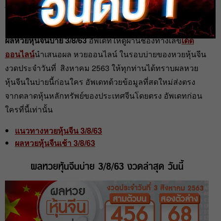
admin
3 ส.ค. 2020
ผลหวยหุ้นจีนบ่าย 3/8/63
อัพเดทให้ดูผ่านช่องทางเลข
เด็ด
ออนไลน์
นำเสนอผล หวยออนไลน์ ในรอบบ่ายของหวยหุ้นจีน
งวดประจำวันที่ สิงหาคม 2563 ให้ทุกท่านได้ทราบผลหวย
หุ้นจีนในบ่ายนี้ก่อนใคร อัพเดทด้วยข้อมูลที่สดใหม่ส่งตรง
จากตลาดหุ้นหลักทรัพย์ของประเทศจีนโดยตรง อัพเดทก่อน
ใครที่นี้เท่านั้น
แนวทางหวยหุ้นจีน 3/8/63
ผลหวยหุ้นจีนเช้า 3/8/63
ผลหวยหุ้นจีนบ่าย 3/8/63 งวดล่าสุด วันนี้