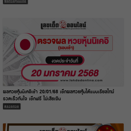
ผลหวยหุ้นนิเคอิ
ผลหวยหุ้นนิเคอิเช้า 20/01/68 เช็กผลหวยหุ้นได้แบบเรียลไทม์
รวดเร็วทันใจ เช็กฟรี ไม่เสียเงิน
ตรวจหวย