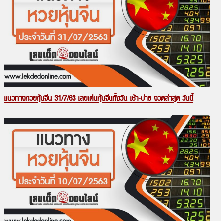
แนวทางหวยหุ้นจีน 31/7/63 เลขเด่นหุ้นจีนทั้งวัน เช้า-บ่าย งวดล่าสุด วันนี้