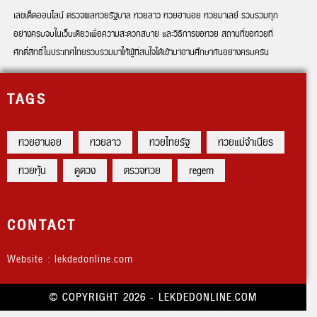
เลขเด็ดออนไลน์ ตรวจผลหวยรัฐบาล หวยลาว หวยฮานอย หวยมาเลย์ รวบรวมทุก
อย่างครบจบในเว็บเดียวเพื่อความสะดวกสบาย และวิธีการขอหวย สถานที่ขอหวยที่
ศักดิ์สิทธิ์ในประเทศไทยรวบรวมมาให้ผู้ที่สนใจได้เข้ามาอ่านศึกษากันอย่างครบครัน
TAGS
หวยฮานอย
หวยลาว
หวยไทยรัฐ
หวยแม่จำเนียร
หวยหุ้น
ดูดวง
ตรวจหวย
regem
CONTACT
Website : lekdedonline.com
© COPYRIGHT 2026 - LEKDEDONLINE.COM