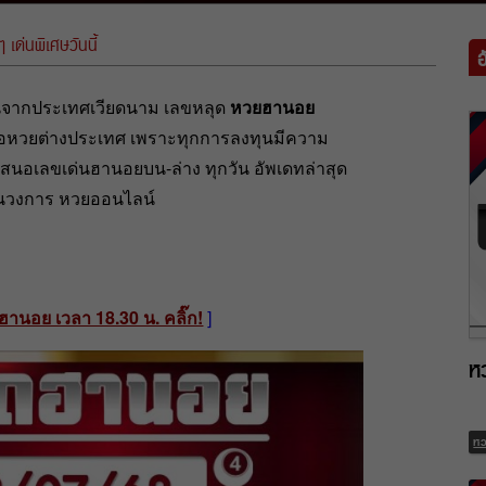
ด่นพิเศษวันนี้
ม่นจากประเทศเวียดนาม เลขหลุด
หวยฮานอย
ื้อหวยต่างประเทศ เพราะทุกการลงทุนมีความ
เสนอเลขเด่นฮานอยบน-ล่าง ทุกวัน อัพเดทล่าสุด
ารในวงการ หวยออนไลน์
นอย เวลา 18.30 น. คลิ๊ก!
]
ห
ห