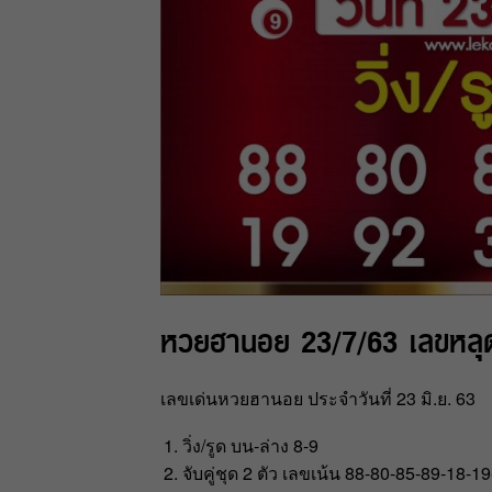
หวยฮานอย 23/7/63 เลขหลุดแ
เลขเด่นหวยฮานอย ประจำวันที่ 23 มิ.ย. 63
วิ่ง/รูด บน-ล่าง 8-9
จับคู่ชุด 2 ตัว เลขเน้น 88-80-85-89-18-1