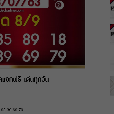
จกฟรี เด่นทุกวัน
9-92-39-69-79