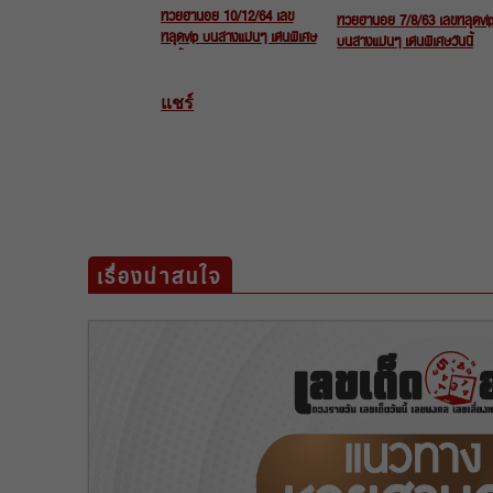
หวยฮานอย 10/12/64 เลข
หวยฮานอย 7/8/63 เลขหลุดvi
หลุดvip บนล่างแม่นๆ เด่นพิเศษ
บนล่างแม่นๆ เด่นพิเศษวันนี้
วันนี้
แชร์
เรื่องน่าสนใจ