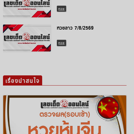
หวย
หวยลาว 7/8/2569
หวย
เรื่องน่าสนใจ