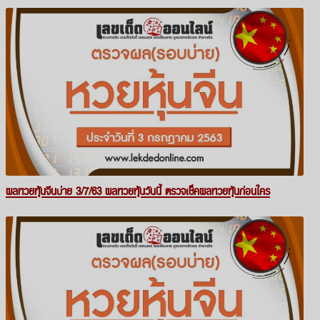
ผลหวยหุ้นจีนบ่าย 3/7/63 ผลหวยหุ้นวันนี้ ตรวจเช็คผลหวยหุ้นก่อนใคร