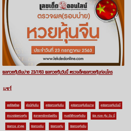
ผลหวยหุ้นจีนบ่าย 23/7/63 ผลหวยหุ้นวันนี้ ตรวจเช็คผลหวยหุ้นก่อนใคร
แชร์
ps6ho0uo
ดัชนีหุ้นจีน
ดูผลหวยหุ้นจีน
ดูผลหวยหุ้นจีนบ่าย
ดูผลหวยหุ้นวันนี้
ตรวจผลหวยหุ้น
ตลาดหลักทรัพย์จีน
ทุบสถิติหวยหุ้นจีน
ผล หวย หุ้น วัน นี้
ผลหวย ล่าสุด
ผลหวยจีน
ผลหวยหุ้น
ผลหวยหุ้นจีน