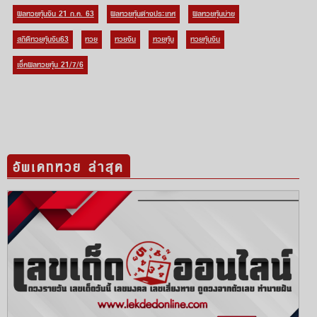
ผลหวยหุ้นจีน 21 ก.ค. 63
ผลหวยหุ้นต่างประเทศ
ผลหวยหุ้นบ่าย
สถิติหวยหุ้นจีน63
หวย
หวยจีน
หวยหุ้น
หวยหุ้นจีน
เช็คผลหวยหุ้น 21/7/6
อัพเดทหวย ล่าสุด