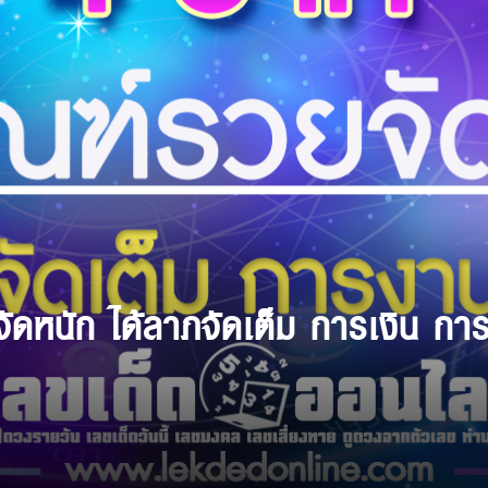
ัดหนัก ได้ลาภจัดเต็ม การเงิน กา