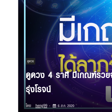
ดูดวง
ดูดวง 4 ราศี มีเกณฑ์รวยจ
รุ่งโรจน์
โดย
heng99
-
6 ส.ค. 2020