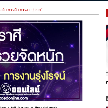
เต็ม การเงิน การงานรุ่งโรจน์
ห
ห
ave a full fortune of financial work