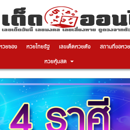
x ปิดโฆษณา
วยซอง
หวยไทยรัฐ
เลขเด็ดหวยดัง
สถานที่ขอหวย
หวยหุ้นสด