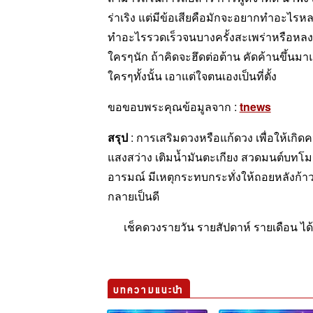
ร่าเริง แต่มีข้อเสียคือมักจะอยากทำอะไรหลา
ทำอะไรรวดเร็วจนบางครั้งสะเพร่าหรือหลงลืม
ใครๆนัก ถ้าคิดจะฮึดต่อต้าน คัดค้านขึ้นมาแ
ใครๆทั้งนั้น เอาแต่ใจตนเองเป็นที่ตั้ง
ขอขอบพระคุณข้อมูลจาก :
tnews
สรุป
: การเสริมดวงหรือแก้ดวง เพื่อให้เกิด
แสงสว่าง เติมน้ำมันตะเกียง สวดมนต์บทโมร
อารมณ์ มีเหตุกระทบกระทั่งให้ถอยหลังก้าวหน
กลายเป็นดี
เช็คดวงรายวัน รายสัปดาห์ รายเดือน ได้ท
ช
บทความแนะนำ