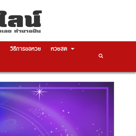
วิธีการขอหวย
หวยสด