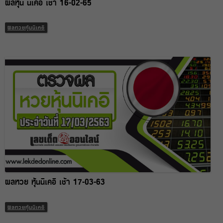
ผลหุ้น นิเคอิ เช้า 16-02-65
ผลหวยหุ้นนิเคอิ
ผลหวย หุ้นนิเคอิ เช้า 17-03-63
ผลหวยหุ้นนิเคอิ