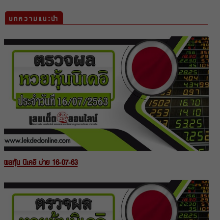
บทความแนะนำ
ผลหุ้น นิเคอิ บ่าย 16-07-63