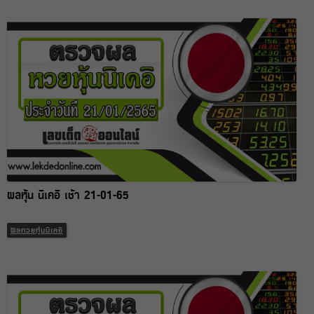
ผลหุ้น นิเคอิ เช้า 21-01-65
ผลหวยหุ้นนิเคอิ