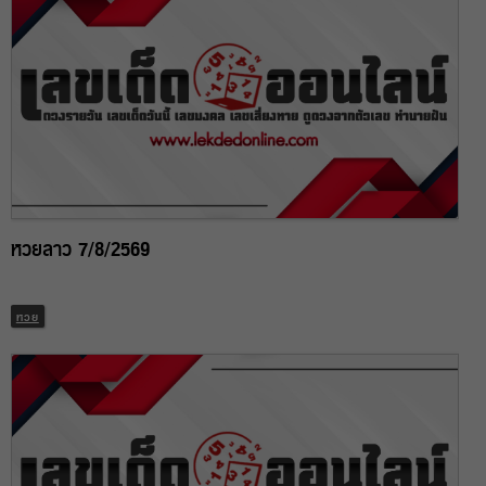
หวยลาว 7/8/2569
หวย