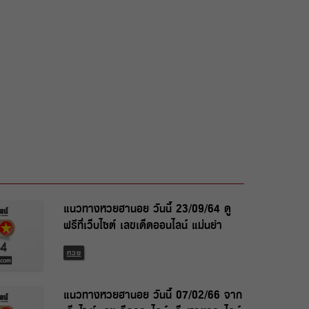
แนวทางหวยฮานอย วันนี้ 23/09/64 ดู
ฟรีที่เว็บไซต์ เลขเด็ดออนไลน์ แม่นยำ
อันดับ1
หวย
แนวทางหวยฮานอย วันนี้ 07/02/66 จาก