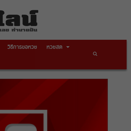
วิธีการขอหวย
หวยสด