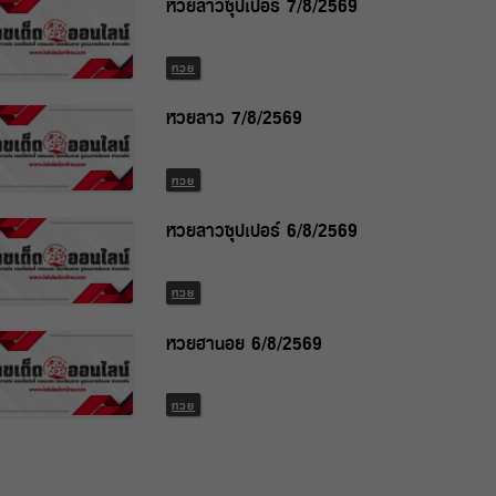
หวยลาวซุปเปอร์ 7/8/2569
หวย
หวยลาว 7/8/2569
หวย
หวยลาวซุปเปอร์ 6/8/2569
หวย
หวยฮานอย 6/8/2569
หวย