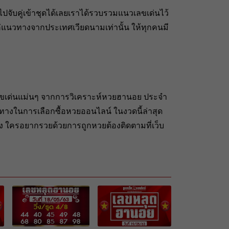
บไปจับคู่เข้าชุดได้เลยเราได้รวบรวมแนวเลขเด่นไว้
แค่แนวทางจากประเทศเวียดนามเท่านั้น ให้ทุกคนมี
เลขเด่นแม่นๆ จากการวิเคราะห์หวยฮานอย ประจำ
วทางในการเลือกซื้อหวยออนไลน์ ในงวดนี้ล่าสุด
-ล่าง ใครอยากรวยด้วยการถูกหวยต้องติดตามที่เว็บ