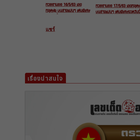
หวยฮานอย 16/5/63 เลข
หวยฮานอย 17/5/63 เลขหลุดv
หลุดvip บนล่างแม่นๆ เด่นพิเศษ
บนล่างแม่นๆ เด่นพิเศษงวดวันนี
งวดวันนี้ ล่าสุด
ล่าสุด
แชร์
เรื่องน่าสนใจ