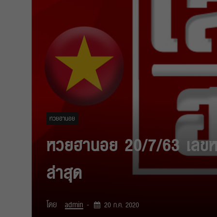
หวยฮานอย
หวยฮานอย 20/7/63 เลขหลุ
ล่าสุด
โดย
admin
-
20 ก.ค. 2020