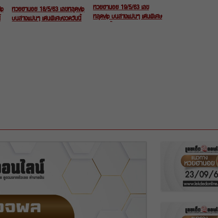
หวยฮานอย 19/5/63 เลข
ip
หวยฮานอย 18/5/63 เลขหลุดvip
หลุดvip บนล่างแม่นๆ เด่นพิเศษ
้
บนล่างแม่นๆ เด่นพิเศษงวดวันนี้
งวดวันนี้ ล่าสุด
ล่าสุด