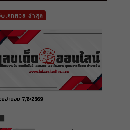
อัพเดทหวย ล่าสุด
วยฮานอย 7/8/2569
วย