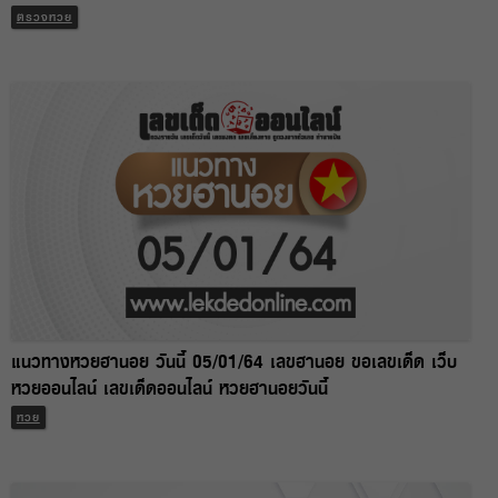
ตรวจหวย
แนวทางหวยฮานอย วันนี้ 05/01/64 เลขฮานอย ขอเลขเด็ด เว็บ
หวยออนไลน์ เลขเด็ดออนไลน์ หวยฮานอยวันนี้
หวย