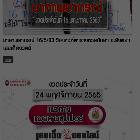
นาคาพยากรณ์ 16/5/63 วิเคราะห์ตารางหวยทักษา อ.สัจตยา
เลขเด็ดงวดนี้
หวย