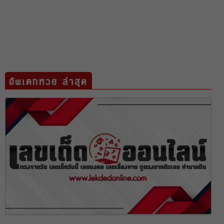
อัพเดทหวย ล่าสุด