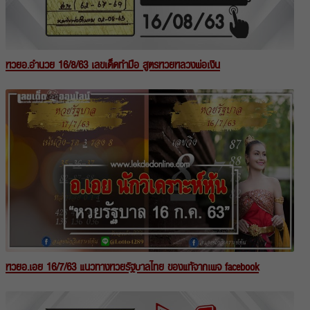
หวยอ.อำนวย 16/8/63 เลขเด็ดทำมือ สูตรหวยหลวงพ่อเงิน
หวยอ.เอย 16/7/63 แนวทางหวยรัฐบาลไทย ของแท้จากเพจ facebook