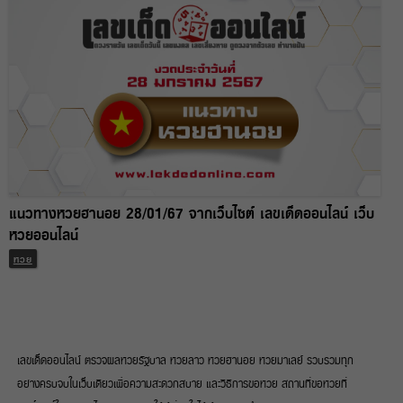
แนวทางหวยฮานอย 28/01/67 จากเว็บไซต์ เลขเด็ดออนไลน์ เว็บ
หวยออนไลน์
หวย
เลขเด็ดออนไลน์ ตรวจผลหวยรัฐบาล หวยลาว หวยฮานอย หวยมาเลย์ รวบรวมทุก
อย่างครบจบในเว็บเดียวเพื่อความสะดวกสบาย และวิธีการขอหวย สถานที่ขอหวยที่