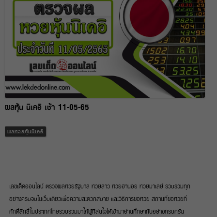
ผลหุ้น นิเคอิ เช้า 11-05-65
ผลหวยหุ้นนิเคอิ
เลขเด็ดออนไลน์ ตรวจผลหวยรัฐบาล หวยลาว หวยฮานอย หวยมาเลย์ รวบรวมทุก
อย่างครบจบในเว็บเดียวเพื่อความสะดวกสบาย และวิธีการขอหวย สถานที่ขอหวยที่
ศักดิ์สิทธิ์ในประเทศไทยรวบรวมมาให้ผู้ที่สนใจได้เข้ามาอ่านศึกษากันอย่างครบครัน