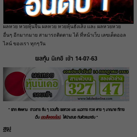
ผลหุ้น นิเคอิ เช้า 14-07-63
เช็คได้ก่อนใคร อัพเดทเร็วที่นี้
เว็บ
เลขเด็ดออลไลน์
มีทั้ง ผลหวย ฮานอย ผลหวย หวยหุ้นไทย
ผลหวย หวยหุ้นจีน ผลหวย หวยหุ้นฮั่งเส็ง เเละ ผลหวยหวย
อื่นๆ อีกมากมาย สามารถติดตาม ได้ ที่หน้าเว็บ เลขเด็ดออล
ไลน์ ของเรา ทุกๆวัน
ผลหุ้น นิเคอิ เช้า 14-07-63
” ฝาก ติดตาม ข่าวสาร อื่น ๆ รวมทั้ง ผลหวย เเละ เเนวทาง หวย ต่าง ๆ มากมาย ที่ทาง
เว็บ
เลขเด็ดออลไลน์
ได้นำเสนอ กันด้วยนะครับ “
สรุป