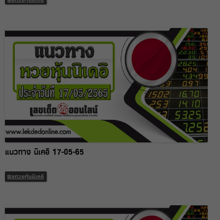
แนวทาง นิเคอิ 17-05-65
ผลหวยหุ้นนิเคอิ