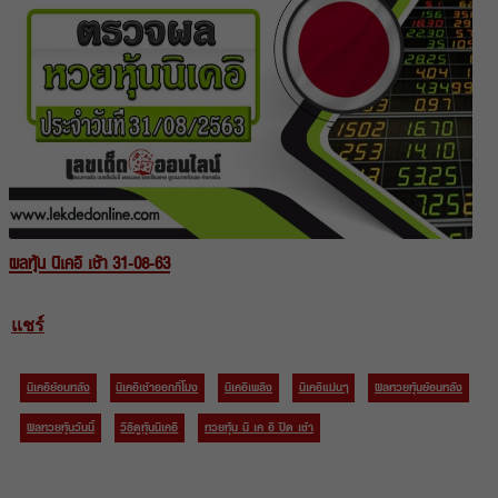
ผลหุ้น นิเคอิ เช้า 31-08-63
แชร์
นิเคอิย้อนหลัง
นิเคอิเช้าออกกี่โมง
นิเคอิเพลิง
นิเคอิแม่นๆ
ผลหวยหุ้นย้อนหลัง
ผลหวยหุ้นวันนี้
วิธีดูหุ้นนิเคอิ
หวยหุ้น นิ เค อิ ปิด เช้า