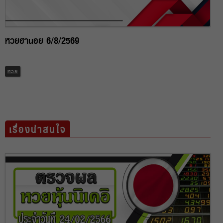
หวยฮานอย 6/8/2569
หวย
เรื่องน่าสนใจ