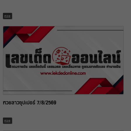
หวย
หวยลาวซุปเปอร์ 7/8/2569
หวย