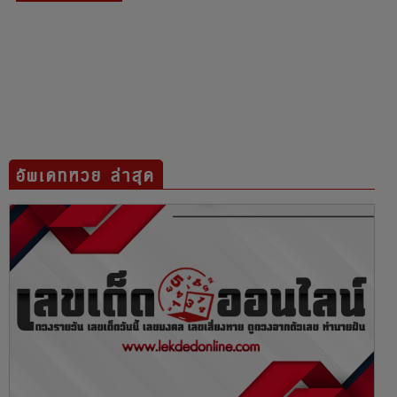
อัพเดทหวย ล่าสุด