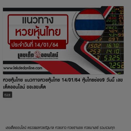
หวยหุ้นไทย แนวทางหวยหุ้นไทย 14/01/64 หุ้นไทยช่อง9 วันนี้ เลข
เด็ดออนไลน์ ขอเลขเด็ด
หวย
เลขเด็ดออนไลน์ ตรวจผลหวยรัฐบาล หวยลาว หวยฮานอย หวยมาเลย์ รวบรวมทุก