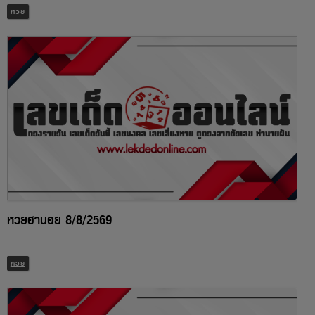
หวย
หวยฮานอย 8/8/2569
หวย