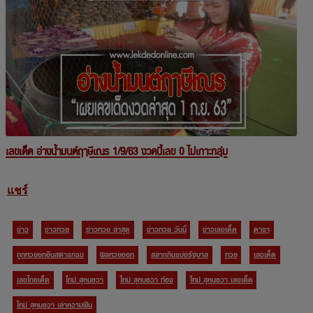
เลขเด็ด อ่างน้ำมนต์ฤๅษีเณร 1/9/63 งวดนี้เลข 0 ไม่เกาะกลุ่ม
แชร์
ข่าว
ข่าวหวย
ข่าวหวย ล่าสุด
ข่าวหวย วันนี้
ข่าวเลขเด็ด
ดารา
ถูกหวยยกอินสตาแกรม
ผลหวยออก
สลากกินแบ่งรัฐบาล
หวย
เลขเด็ด
เลขไทยเด็ด
ใหม่ สุคนธวา
ใหม่ สุคนธวา ท้อง
ใหม่ สุคนธวา เลขเด็ด
ใหม่ สุคนธวา เล่าความฝัน