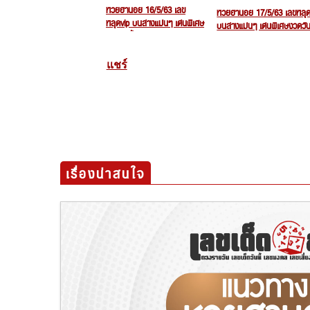
หวยฮานอย 16/5/63 เลข
หวยฮานอย 17/5/63 เลขหลุดv
หลุดvip บนล่างแม่นๆ เด่นพิเศษ
บนล่างแม่นๆ เด่นพิเศษงวดวันนี
งวดวันนี้ ล่าสุด
ล่าสุด
แชร์
เรื่องน่าสนใจ