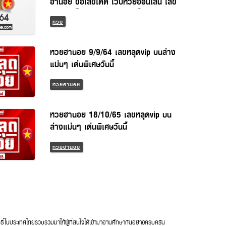
ฮานอย ขอเลขเด็ด เว็บหวยออนไลน์ เลข
เด็ดออนไลน์ หวยฮานอยวันนี้
หวย
หวยฮานอย 9/9/64 เลขหลุดvip บนล่าง
แม่นๆ เด่นพิเศษวันนี้
หวยฮานอย
หวยฮานอย 18/10/65 เลขหลุดvip บน
ล่างแม่นๆ เด่นพิเศษวันนี้
หวยฮานอย
ประเทศไทยรวบรวมมาให้ผู้ที่สนใจได้เข้ามาอ่านศึกษากันอย่างครบครัน