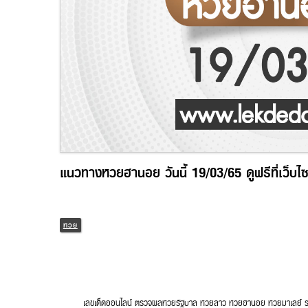
แนวทางหวยฮานอย วันนี้ 19/03/65 ดูฟรีที่เว็บไซ
หวย
เลขเด็ดออนไลน์ ตรวจผลหวยรัฐบาล หวยลาว หวยฮานอย หวยมาเลย์ รวบรวมท