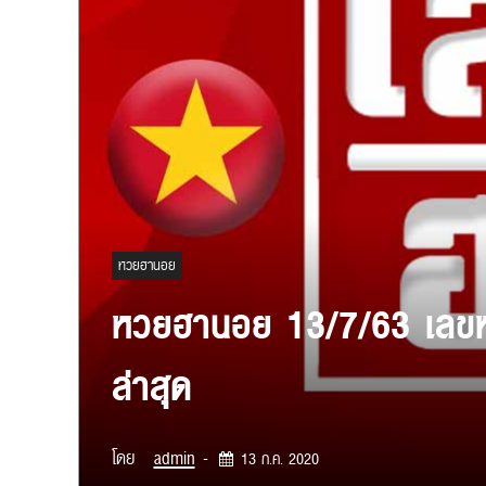
หวยฮานอย
หวยฮานอย 13/7/63 เลขหลุ
ล่าสุด
โดย
admin
-
13 ก.ค. 2020