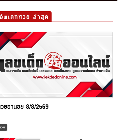
อัพเดทหวย ล่าสุด
วยฮานอย 8/8/2569
วย