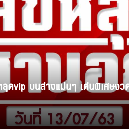
ดvip บนล่างแม่นๆ เด่นพิเศษงวดวั