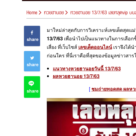
Home
หวยฮานอย
หวยฮานอย 13/7/63 เลขหลุดvip บนล่าง
มาใหม่ล่าสุดกับการวิเคราะห์เลขเด็ดสุดแ
13/7/63
เพื่อนำไปเป็นแนวทางในการเลือกซ
share
เสี่ยง ที่เว็บไซส์
เลขเด็ดออนไลน์
เราจึงได้นำ
ก่อนใคร ที่นี่เราคือที่สุดของข้อมูลข่าวส
share
แนวทางหวยฮานอยวันนี้ 13/7/63
ผลหวยฮานอย 13/7/63
[
ชมถ่ายทอดสด ผลหวยฮา
share