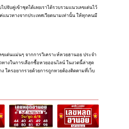
บไปจับคู่เข้าชุดได้เลยเราได้รวบรวมแนวเลขเด่นไว้
แค่แนวทางจากประเทศเวียดนามเท่านั้น ให้ทุกคนมี
เลขเด่นแม่นๆ จากการวิเคราะห์หวยฮานอย ประจำ
วทางในการเลือกซื้อหวยออนไลน์ ในงวดนี้ล่าสุด
-ล่าง ใครอยากรวยด้วยการถูกหวยต้องติดตามที่เว็บ