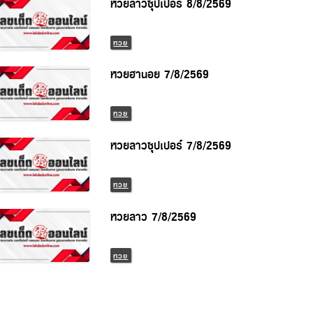
หวยลาวซุปเปอร์ 8/8/2569
หวย
หวยฮานอย 7/8/2569
หวย
หวยลาวซุปเปอร์ 7/8/2569
หวย
หวยลาว 7/8/2569
หวย