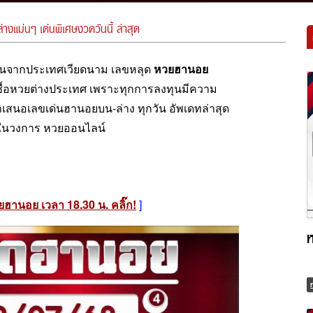
แม่นๆ เด่นพิเศษงวดวันนี้ ล่าสุด
ม่นจากประเทศเวียดนาม เลขหลุด
หวยฮานอย
ื้อหวยต่างประเทศ เพราะทุกการลงทุนมีความ
เสนอเลขเด่นฮานอยบน-ล่าง ทุกวัน อัพเดทล่าสุด
ารในวงการ หวยออนไลน์
นอย เวลา 18.30 น. คลิ๊ก!
]
ห
ห