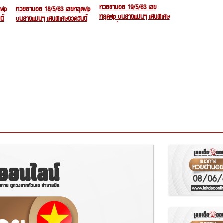
หวยฮานอย 19/5/63 เลข
ip
หวยฮานอย 18/5/63 เลขหลุดvip
หลุดvip บนล่างแม่นๆ เด่นพิเศษ
้
บนล่างแม่นๆ เด่นพิเศษงวดวันนี้
งวดวันนี้ ล่าสุด
ล่าสุด