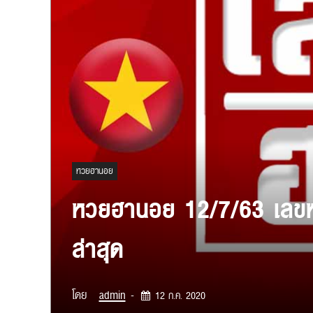
หวยฮานอย
หวยฮานอย 12/7/63 เลขหลุ
ล่าสุด
โดย
admin
-
12 ก.ค. 2020