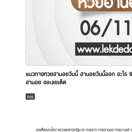
แนวทางหวยฮานอยวันนี้ ฮานอยวันนี้ออก อะไร 6
ฮานอย ขอเลขเด็ด
หวย
เลขเด็ดออนไลน์ ตรวจผลหวยรัฐบาล หวยลาว หวยฮานอย หวยมาเลย์ รวบรวมท