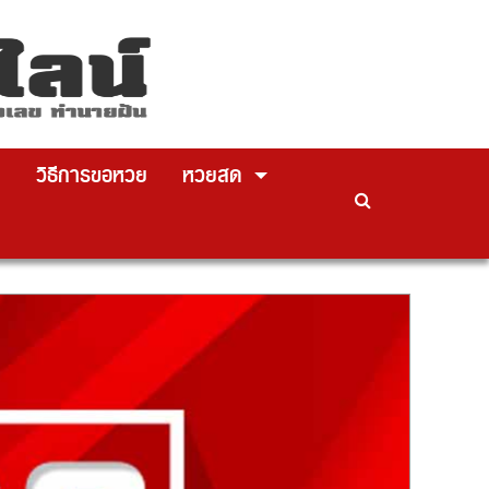
วิธีการขอหวย
หวยสด