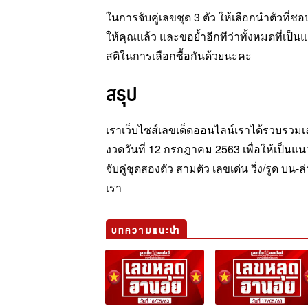
ในการจับคู่เลขชุด 3 ตัว ให้เลือกนำตัวที่ชอ
ให้คุณแล้ว และขอย้ำอีกทีว่าทั้งหมดที่เป็น
สติในการเลือกซื้อกันด้วยนะคะ
สรุป
เราเว็บไซส์เลขเด็ดออนไลน์เราได้รวบรวม
งวดวันที่ 12 กรกฎาคม 2563 เพื่อให้เป็นแน
จับคู่ชุดสองตัว สามตัว เลขเด่น วิ่ง/รูด บน
เรา
บทความแนะนำ