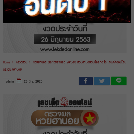
Home
ตรวจหวย
หวยฮานอย ผลหวยฮานอย 26/6/63 หวยฮานอยวันนี้ออกอะไร เลขเด็ดออนไลน์
ตรวจผลฮานอย
admin
26 มิ.ย. 2020