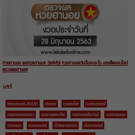
หวยฮานอย ผลหวยฮานอย 28/6/63 หวยฮานอยวันนี้ออกอะไร เลขเด็ดออนไลน์
ตรวจผลฮานอย
แชร์
ผลหวยฮานอย 26/6/63
สูตรหวย
หวยออนไลน์
หวยฮานอยวันนี้
หวยฮานอยออกแม่นๆ
หวยฮานอยออนไลน์
หวยฮานอยเด็ดๆวันนี้
หวยฮานอยแม่น
ฮานอยออก
ฮานอยออนไลน์
เช็คผลฮานอยวันนี้
เช็คฮานอยวันนี้