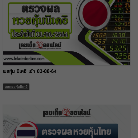
ผลหุ้น นิเคอิ เช้า 03-06-64
ผลหวยหุ้นนิเคอิ