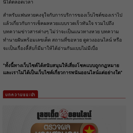
นี้ได้ตลอดเวลา
สำหรับแฟนหวยคงจุใจกับการบริการของเว็บไซต์ของเราไป
แล้วเกี่ยวกับการเช็คผลหวยแบบรวดเร็วทันใจ รวมไปถึง
บทความข่าวสารต่างๆ ไม่ว่าจะเป็นแนวทางหวย บทความ
ทำนายฝันพร้อมเลขเด็ด สถานที่ขอหวย ดูดวงออนไลน์ หรือ
จะเป็นเรื่องลี้ลับก็มีมาให้ได้อ่านกันแบบไม่มีเบื่อ
*ทั้งนี้ทางเว็บไซต์ได้สนับสนุนให้เสี่ยงโชคแบบถูกกฏหมาย
และเราไม่ได้เป็นเว็บไซต์เกี่ยวการพนันออนไลน์แต่อย่างใด*
บทความแนะนำ