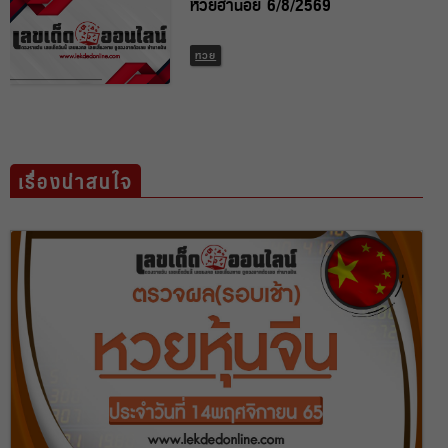
หวยฮานอย 6/8/2569
หวย
เรื่องน่าสนใจ