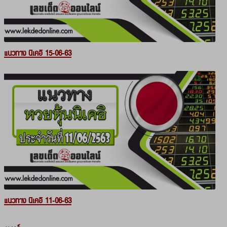
แนวทาง นิเคอิ 15-06-63
แนวทาง นิเคอิ 11-06-63