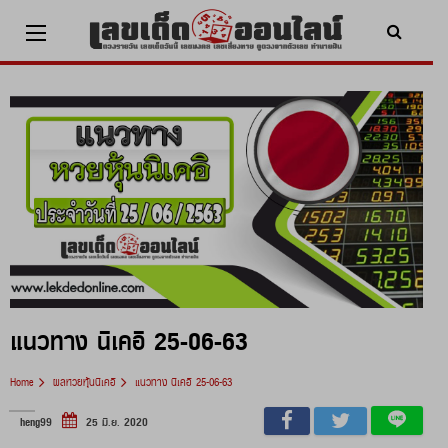
Skip
to
content
x ปิดโฆษณา
แนวทาง นิเคอิ 25-06-63
Home
ผลหวยหุ้นนิเคอิ
แนวทาง นิเคอิ 25-06-63
heng99
25 มิ.ย. 2020