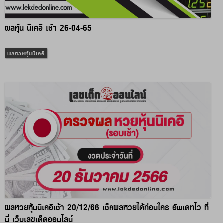
ผลหุ้น นิเคอิ เช้า 26-04-65
ผลหวยหุ้นนิเคอิ
ผลหวยหุ้นนิเคอิเช้า 20/12/66 เช็คผลหวยได้ก่อนใคร อัพเดทไว ที่
นี่ เว็บเลขเด็ดออนไลน์