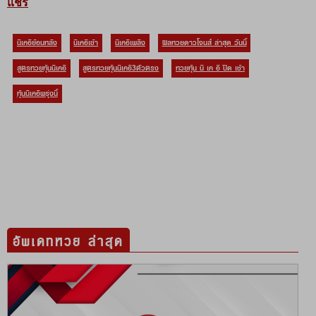
แชร์
นิเคอิย้อนหลัง
นิเคอิเช้า
นิเคอิเพลิง
ผลหวยดาวโจนส์ ล่าสุด วันนี้
สูตรหวยหุ้นนิเคอิ
สูตรหวยหุ้นนิเคอิ3ตัวตรง
หวยหุ้น นิ เค อิ ปิด เช้า
หุ้นนิเคอิพรุ่งนี้
อัพเดทหวย ล่าสุด