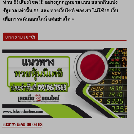
ท่าน !!! เสี่ยงโชค !!! อย่างถูกกฎหมาย แบบ สลากกินแบ่ง
รัฐบาล เท่านั้น !!! และ ทางเว็บไซต์ ของเรา ไม่ใช้ !!! เว็บ
เพื่อการพนันออนไลน์ แต่อย่างใด
«
บทความแนะนำ
แนวทาง นิเคอิ 09-06-63