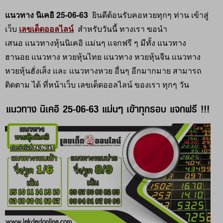
แนวทาง นิเคอิ 25-06-63
ยินดีต้อนรับคอหวยทุกๆ ท่าน เข้าสู่
เว็บ
เลขเด็ดออลไลน์
สำหรับวันนี้ ทางเรา ขอนำ
เสนอ แนวทางหุ้นนิเคอิ เเม่นๆ เเจกฟรี ๆ มีทั้ง แนวทาง
ฮานอย เเนวทาง หวยหุ้นไทย แนวทาง หวยหุ้นจีน เเนวทาง
หวยหุ้นฮั่งเส็ง เเละ เเนวทางหวย อื่นๆ อีกมากมาย สามารถ
ติดตาม ได้ ที่หน้าเว็บ เลขเด็ดออลไลน์ ของเรา ทุกๆ วัน
แนวทาง นิเคอิ 25-06-63
แม่นๆ เข้าทุกรอบ
แจกฟรี !!!