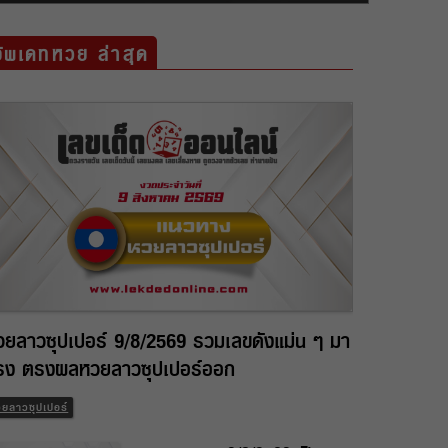
อัพเดทหวย ล่าสุด
วยลาวซุปเปอร์ 9/8/2569 รวมเลขดังแม่น ๆ มา
รง ตรงผลหวยลาวซุปเปอร์ออก
ยลาวซุปเปอร์