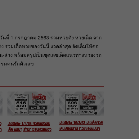
ที่ 1 กรกฎาคม 2563 รวมหวยดัง หวยเด็ด จาก
ัง รวมเด็ดหวยซองวันนี้ งวดล่าสุด จัดเต็มให้คอ
ั้งบน-ล่าง พร้อมสรุปเป็นชุดเลขเด็ดแนวทางหวยงวด
มรมคนรักตัวเลข
เลขพิเศษ 16/3/63 เลขเด็ดหวย
ง
เลขพิเศษ 1/4/63 หวยซองเลข
เด่นเดือนสาม หวยซองแม่นๆ
ท
เด็ด แม่นๆ สำนักเซียนหวยซอง
จากเซียนหวย
ดัง เลขเด่นงวดล่าสุด