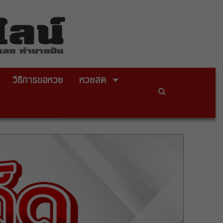
วิธีการขอหวย
หวยสด