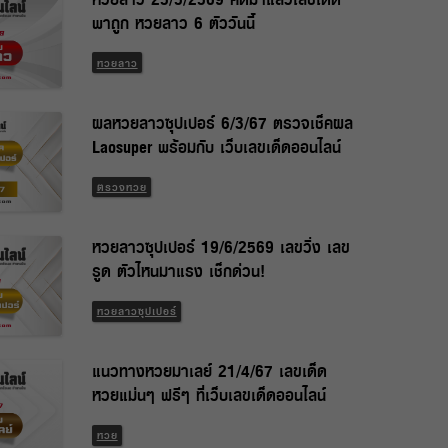
พาถูก หวยลาว 6 ตัววันนี้
หวยลาว
ผลหวยลาวซุปเปอร์ 6/3/67 ตรวจเช็คผล
Laosuper พร้อมกับ เว็บเลขเด็ดออนไลน์
ตรวจหวย
หวยลาวซุปเปอร์ 19/6/2569 เลขวิ่ง เลข
รูด ตัวไหนมาแรง เช็กด่วน!
หวยลาวซุปเปอร์
แนวทางหวยมาเลย์ 21/4/67 เลขเด็ด
หวยแม่นๆ ฟรีๆ ที่เว็บเลขเด็ดออนไลน์
หวย