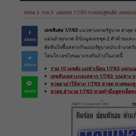
Home
หวย
เลขพิเศษ 1/7/63 หวงซองสูตรเด็ด เลขเด่นงวดนี
เลขพิเศษ 1/7/63
แนวทางหวยรัฐบาล ล่าสุด
แม่นยำทุกงวด มีข้อมูลเลขชุด 2 ตัวท้ายและเ
share
ตัดสินใจซื้อสลากกินแบ่งรัฐบาลประจำงวดวัน
โดนใจ เลขไหนมาแรงกันบ้างในงวดนี้
share
รวม 10 เลขดัง แม่ทำเนียน 1/7/63 แจกแ
เลขลับเฉพาะกองสลาก 1/7/63 บน/ล่าง จ
หวยอาม่าให้ลาภ 1/7/63 ล่าสุด หวยซองสู
หวยอ.อำนวย 1/7/63 หวยทำมือสูตรเด็ดหลวง
share