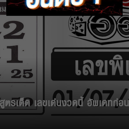
รเด็ด เลขเด่นงวดนี้ อัพเดทก่อนใค