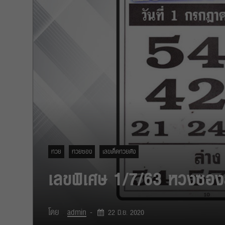
หวย
หวยซอง
เลขเด็ดหวยดัง
เลขพิเศษ 1/7/63 หวงซองสูต
โดย
admin
-
22 มิ.ย. 2020