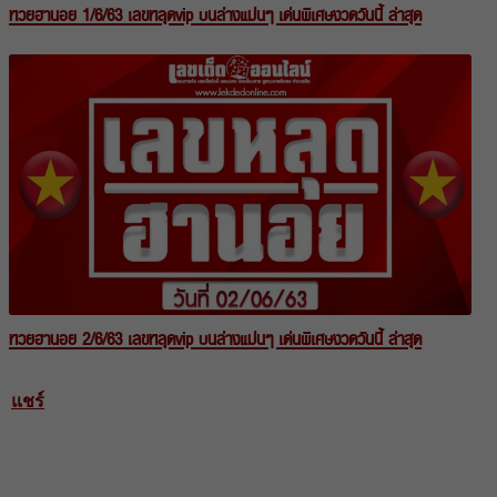
หวยฮานอย 1/6/63 เลขหลุดvip บนล่างแม่นๆ เด่นพิเศษงวดวันนี้ ล่าสุด
หวยฮานอย 2/6/63 เลขหลุดvip บนล่างแม่นๆ เด่นพิเศษงวดวันนี้ ล่าสุด
แชร์