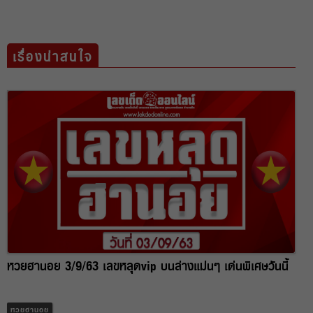
เรื่องน่าสนใจ
หวยฮานอย 3/9/63 เลขหลุดvip บนล่างแม่นๆ เด่นพิเศษวันนี้
หวยฮานอย