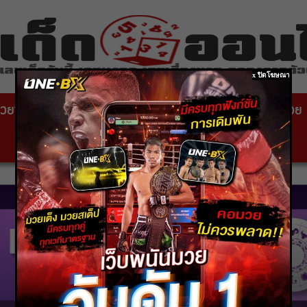
x ปิดโฆษณา
วยซอง
หวยไทยรัฐ
เลขเด็ดหวยดัง
สถานที่ขอหวย
หวยหุ้นสด