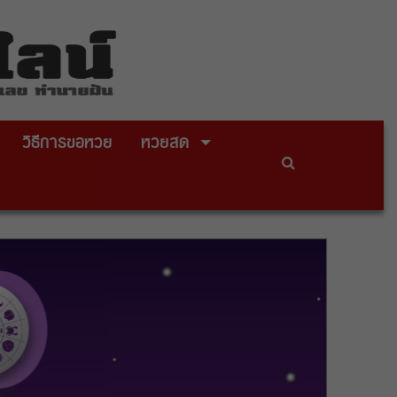
วิธีการขอหวย
หวยสด