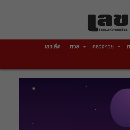
Skip
to
content
เลขเด็ด
หวย
ตรวจหวย
ห