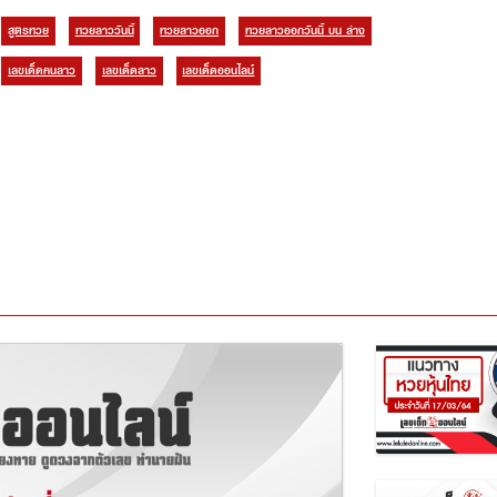
สูตรหวย
หวยลาววันนี้
หวยลาวออก
หวยลาวออกวันนี้ บน ล่าง
เลขเด็ดคนลาว
เลขเด็ดลาว
เลขเด็ดออนไลน์