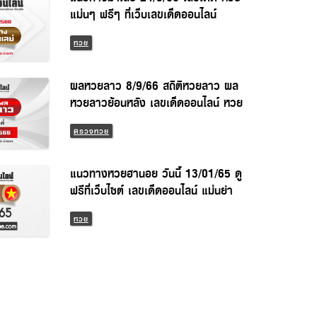
แม่นๆ ฟรีๆ ที่เว็บเลขเด็ดออนไลน์
หวย
ผลหวยลาว 8/9/66 สถิติหวยลาว ผล
หวยลาวย้อนหลัง เลขเด็ดออนไลน์ หวย
ลาว
ตรวจหวย
แนวทางหวยฮานอย วันนี้ 13/01/65 ดู
ฟรีที่เว็บไซต์ เลขเด็ดออนไลน์ แม่นยำ
อันดับ1
หวย