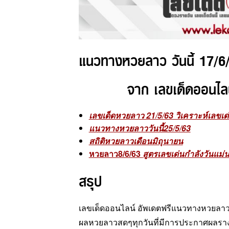
แนวทางหวยลาว วันนี้ 17/6
จาก เลขเด็ดออนไลน
เลขเด็ดหวยลาว 21/5/63 วิเคราะห์เลขเด่
แนวทางหวยลาววันนี้25/5/63
สถิติหวยลาวเดือนมิถุนายน
หวยลาว8/6/63
สูตรเลขเด่นกำลังวันแม่น
สรุป
เลขเด็ดออนไลน์ อัพเดตฟรีแนวทางหวยลาววัน
ผลหวยลาวสดๆทุกวันที่มีการประกาศผลรางว