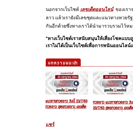
นอกจากเว็บไซต์
เลขเด็ดออนไลน์
ของเราจะเ
ลาว แล้วเรายังมีเลขชุดและแนวทางหวยรั
กันอีกด้วยซึ่งทางเราได้นำมารวบรวมไว้หมดแล
*ทางเว็บไซต์เราสนับสนุนให้เสี่ยงโชคแบบถ
เราไม่ได้เป็นเว็บไซต์เพื่อการพนันออนไลน์แ
บทความแนะนำ
แนวทางหวยลาว วันนี้ 23/7/63
หวยลาว แนวทางหวยลาว วันนี้
หวยลาว สูตรหวยลาว เลขเด็ด
20/7/63 สูตรหวยลาว เลขเด็ด
หวยลาว เลขเด็ดออนไลน์ ขอ
หวยลาว เลขเด็ดออนไลน์ ขอเล
เลขเด็ด
เด็ด
แชร์