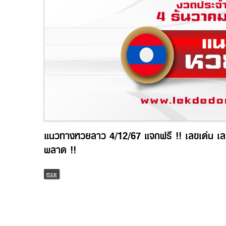
แนวทางหวยลาว 4/12/67 แจกฟรี !! เลขเด่น เลข 
พลาด !!
หวย