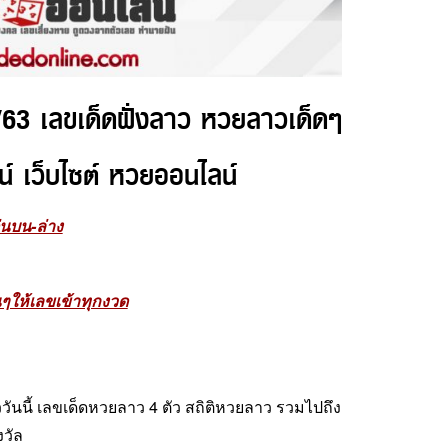
/63
เลขเด็ดฝั่งลาว หวยลาวเด็ดๆ
์ เว็บไซต์ หวยออนไลน์
นบน-ล่าง
ๆให้เลขเข้าทุกงวด
นี้ เลขเด็ดหวยลาว 4 ตัว สถิติหวยลาว รวมไปถึง
ัล