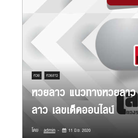
หวย
หวยลาว
หวยลาว แนวทางหวยลาว วั
ลาว เลขเด็ดออนไลน์
โดย
admin
-
11 มิ.ย. 2020