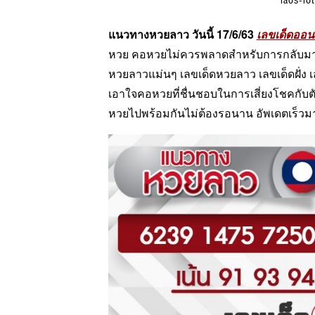
laos-lot
แนวทางหวยลาว วันนี้ 17/6/63
เลขเด็ดออนไ
หวย คอหวยไม่ควรพลาดสำหรับการกลับมาใน
หวยลาวแม่นๆ เลขเด็ดหวยลาว เลขเด็ดฝั่ง เลข
เอาใจคอหวยที่ชื่นชอบในการเสี่ยงโชคกับต
หวยไปพร้อมกันไม่ต้องรอนาน อัพเดตเร็วมา