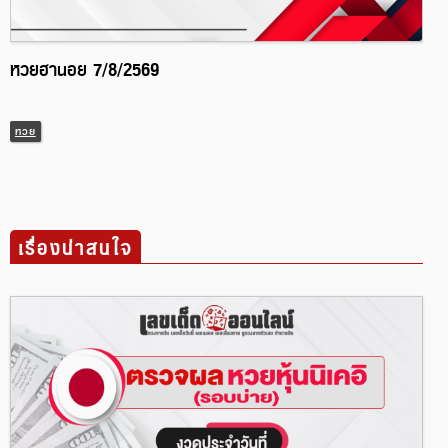
หวยฮานอย 7/8/2569
หวย
เรื่องน่าสนใจ