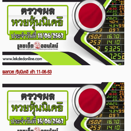
ผลหวย หุ้นนิเคอิ เช้า 11-06-63