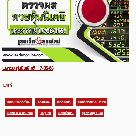
ผลหวย หุ้นนิเคอิ เช้า 17-06-63
แชร์
นิเคอิเช้าออกกี่โมง
นิเคอิเพลิง
นิเคอิแม่นๆ
ผลหวยหุ้นต่างประเทศ
ผลหุ้น ฮั่ ง บ่ายวันนี้
ผลหุ้นจีน
ผลหุ้นไต้หวัน
สูตรหวยหุ้นนิเคอิ