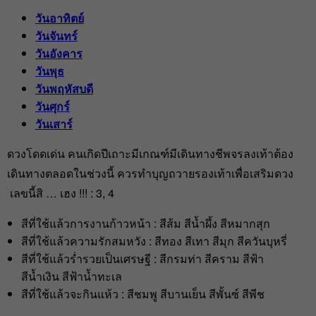
วันอาทิตย์
วันจันทร์
วันอังคาร
วันพุธ
วันพฤหัสบดี
วันศุกร์
วันเสาร์
ดวงโดดเด่น คนเกิดปีเถาะมีเกณฑ์มีเดินทางชีพจรลงเท้าต้อง
เดินทางตลอดในช่วงนี้ ควรทำบุญถวายรองเท้าเพื่อเสริมดวง
เลขนี้สิ … เฮง !!! : 3, 4
สีที่ใช้แล้วการงานก้าวหน้า : สีส้ม สีน้ำผึ้ง สีหมากสุก
สีที่ใช้แล้วความรักสมหวัง : สีทอง สีเทา สีมุก สีควันบุหรี่
สีที่ใช้แล้วร่ำรวยเป็นเศรษฐี : สีกรมท่า สีคราม สีฟ้า
สีน้ำเงิน สีฟ้าน้ำทะเล
สีที่ใช้แล้วจะกินแห้ว : สีชมพู สีบานเย็น สีพั้นซ์ สีพีช