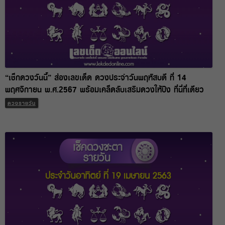
“เช็กดวงวันนี้” ส่องเลขเด็ด ดวงประจำวันพฤหัสบดี ที่ 14
พฤศจิกายน พ.ศ.2567 พร้อมเคล็ดลับเสริมดวงให้ปัง ที่นี่ที่เดียว
แจกฟรี !!
ดวงรายวัน