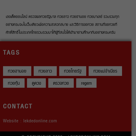
เลขเด็ดออนไลน์ ตรวจผลหวยรัฐบาล หวยลาว หวยฮานอย หวยมาเลย์ รวบรวมทุก
อย่างครบจบในเว็บเดียวเพื่อความสะดวกสบาย และวิธีการขอหวย สถานที่ขอหวยที่
ศักดิ์สิทธิ์ในประเทศไทยรวบรวมมาให้ผู้ที่สนใจได้เข้ามาอ่านศึกษากันอย่างครบครัน
TAGS
หวยฮานอย
หวยลาว
หวยไทยรัฐ
หวยแม่จำเนียร
หวยหุ้น
ดูดวง
ตรวจหวย
regem
CONTACT
Website : lekdedonline.com