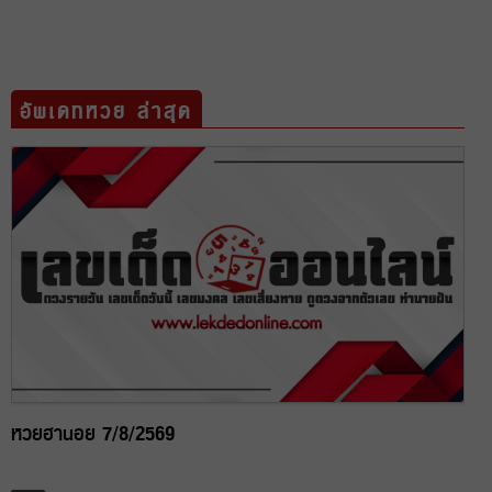
อัพเดทหวย ล่าสุด
หวยฮานอย 7/8/2569