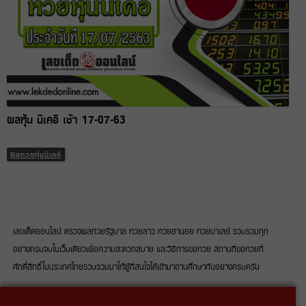
ผลหุ้น นิเคอิ เช้า 17-07-63
ผลหวยหุ้นนิเคอิ
เลขเด็ดออนไลน์ ตรวจผลหวยรัฐบาล หวยลาว หวยฮานอย หวยมาเลย์ รวบรวมทุก
อย่างครบจบในเว็บเดียวเพื่อความสะดวกสบาย และวิธีการขอหวย สถานที่ขอหวยที่
ศักดิ์สิทธิ์ในประเทศไทยรวบรวมมาให้ผู้ที่สนใจได้เข้ามาอ่านศึกษากันอย่างครบครัน