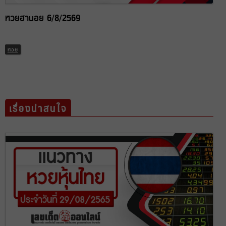
หวยฮานอย 6/8/2569
หวย
เรื่องน่าสนใจ