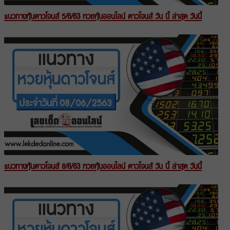
แนวทางหุ้นดาวโจนส์ 5/6/63 หวยหุ้นออนไลน์ ดาวโจนส์ วัน นี้ ล่าสุด วันนี้
แนวทางหุ้นดาวโจนส์ 8/6/63 หวยหุ้นออนไลน์ ดาวโจนส์ วัน นี้ ล่าสุด วันนี้