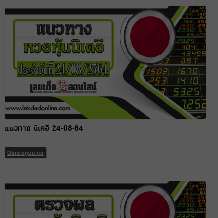
แนวทาง นิเคอิ 24-08-64
ผลหวยหุ้นนิเคอิ