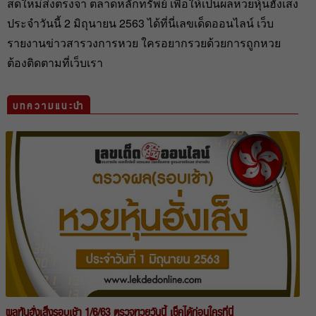
สดใหม่ส่งตรงจา ตลาดหลักทรัพย์ เพื่อให้เป็นผลหวยหุ้นฮั่งเส็ง
ประจำวันนี้ 2 มิถุนายน 2563 ได้ที่นี่เลขเด็ดออนไลน์ เว็บ
รายงานข่าวสารวงการหวย ใครอยากรวยด้วยการถูกหวย
ต้องติดตามที่เว็บเรา
บทความแนะนำ
ผลหุ้นฮั่งเส็งรอบเช้า 1/6/63 ตรวจหวยวันนี้ เช็คได้ก่อนใครที่นี่