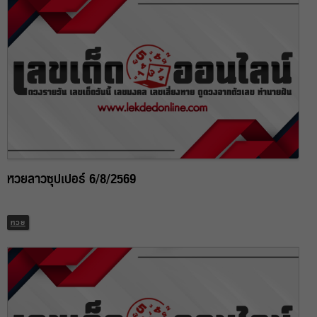
หวยลาวซุปเปอร์ 6/8/2569
หวย