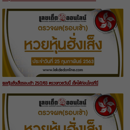
ผลหุ้นฮั่งเส็งรอบเช้า 25/2/63 ตรวจหวยวันนี้ เช็คได้ก่อนใครที่นี่