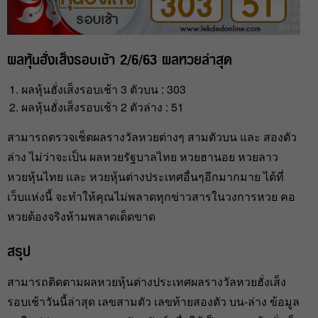
ผลหุ้นฮั่งเส็งรอบเช้า 2/6/63 ผลหวยล่าสุด
ผลหุ้นฮั่งเส็งรอบเช้า 3 ตัวบน : 303
ผลหุ้นฮั่งเส็งรอบเช้า 2 ตัวล่าง : 51
สามารถตรวจเช็ตผลรางวัลหวยต่างๆ สามตัวบน และ สองตัว
ล่าง ไม่ว่าจะเป็น ผลหวยรัฐบาลไทย หวยฮานอย หวยลาว
หวยหุ้นไทย และ หวยหุ้นต่างประเทศอื่นๆอีกมากมาย ได้ที่
เว็บแห่งนี้ จะทำให้คุณไม่พลาดทุกข่าวสารในวงการหวย คอ
หวยต้องจริงห้ามพลาดเด็ดขาด
สรุป
สามารถติดตามผลหวยหุ้นต่างประเทศผลรางวัลหวยฮั่งเส็ง
รอบเช้าวันนี้ล่าสุด เลขสามตัว เลขท้ายสองตัว บน-ล่าง ข้อมูล