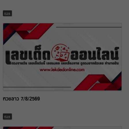
หวย
หวยลาว 7/8/2569
หวย