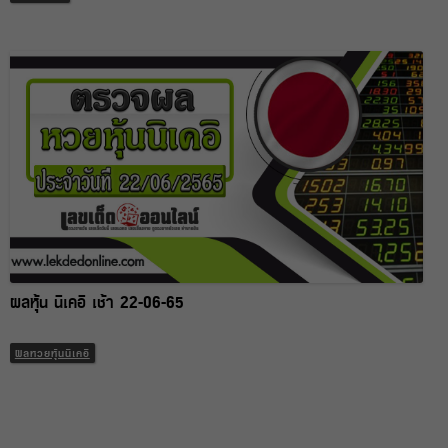
ผลหุ้น นิเคอิ เช้า 22-06-65
ผลหวยหุ้นนิเคอิ