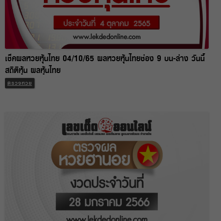
เช็คผลหวยหุ้นไทย 04/10/65 ผลหวยหุ้นไทยช่อง 9 บน-ล่าง วันนี้
สถิติหุ้น ผลหุ้นไทย
ตรวจหวย