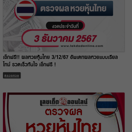
เช็กฟรี!! ผลหวยหุ้นไทย 3/12/67 อัพเดทผลหวยแบบเรียล
ไทม์ รวดเร็วทันใจ เช็กฟรี !
ตรวจหวย