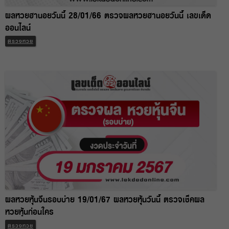
ผลหวยฮานอยวันนี้ 28/01/66 ตรวจผลหวยฮานอยวันนี้ เลขเด็ด
ออนไลน์
ตรวจหวย
ผลหวยหุ้นจีนรอบบ่าย 19/01/67 ผลหวยหุ้นวันนี้ ตรวจเช็คผล
หวยหุ้นก่อนใคร
ตรวจหวย