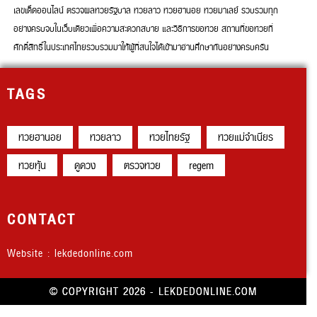
เลขเด็ดออนไลน์ ตรวจผลหวยรัฐบาล หวยลาว หวยฮานอย หวยมาเลย์ รวบรวมทุก
อย่างครบจบในเว็บเดียวเพื่อความสะดวกสบาย และวิธีการขอหวย สถานที่ขอหวยที่
ศักดิ์สิทธิ์ในประเทศไทยรวบรวมมาให้ผู้ที่สนใจได้เข้ามาอ่านศึกษากันอย่างครบครัน
TAGS
หวยฮานอย
หวยลาว
หวยไทยรัฐ
หวยแม่จำเนียร
หวยหุ้น
ดูดวง
ตรวจหวย
regem
CONTACT
Website : lekdedonline.com
© COPYRIGHT 2026 - LEKDEDONLINE.COM