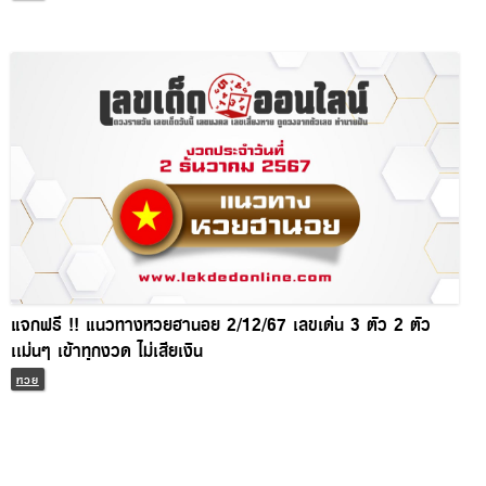
แจกฟรี !! แนวทางหวยฮานอย 2/12/67 เลขเด่น 3 ตัว 2 ตัว
เเม่นๆ เข้าทุกงวด ไม่เสียเงิน
หวย