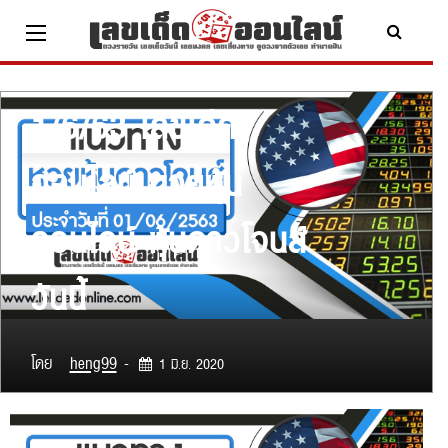
Skip
หวย
หวยหุ้น
หวยหุ้นดาวโจนส์
to
แนวทางหุ้นดาวโจนส์
content
1/6/63 เลขเด็ด
x ปิดโฆษณา
ออนไลน์ หวยหุ้น
ออนไลน์ หุ้นดาวโจนส์
วันนี้
โดย
heng99
-
1 มิ.ย. 2020