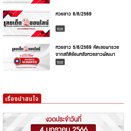
หวยลาว 6/8/2569
หวย
หวยลาว 5/8/2569 คัดเลขพารวย
จากสถิติย้อนหลังหวยลาวพัฒนา
หวย
เรื่องน่าสนใจ