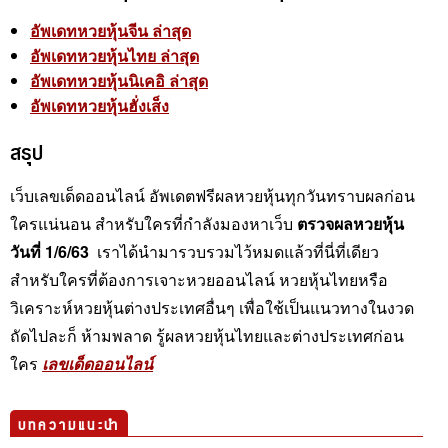
อัพเดทหวยหุ้นจีน ล่าสุด
อัพเดทหวยหุ้นไทย ล่าสุด
อัพเดทหวยหุ้นนิเคอิ ล่าสุด
อัพเดทหวยหุ้นฮั่งเส็ง
สรุป
เว็บเลขเด็ดออนไลน์ อัพเดตฟรีผลหวยหุ้นทุกวันทราบผลก่อน
ใครแน่นอน สำหรับใครที่กำลังมองหาเว็บ
ตรวจผลหวยหุ้น
วันที่ 1/6/63
เราได้นำมารวบรวมไว้หมดแล้วที่นี่ที่เดียว
สำหรับใครที่ต้องการเจาะหวยออนไลน์ หวยหุ้นไทยหรือ
วิเคราะห์หวยหุ้นต่างประเทศอื่นๆ เพื่อใช้เป็นแนวทางในงวด
ถัดไปละก็ ห้ามพลาด รู้ผลหวยหุ้นไทยและต่างประเทศก่อน
ใคร
เลขเด็ดออนไลน์
บทความแนะนำ