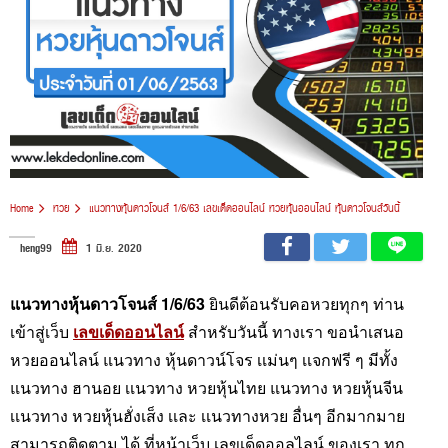
Home
หวย
แนวทางหุ้นดาวโจนส์ 1/6/63 เลขเด็ดออนไลน์ หวยหุ้นออนไลน์ หุ้นดาวโจนส์วันนี้
heng99
1 มิ.ย. 2020
แนวทางหุ้นดาวโจนส์ 1/6/63
ยินดีต้อนรับคอหวยทุกๆ ท่าน
เข้าสู่เว็บ
เลขเด็ดออนไลน์
สำหรับวันนี้ ทางเรา ขอนำเสนอ
หวยออนไลน์ แนวทาง หุ้นดาวน์โจร เเม่นๆ เเจกฟรี ๆ มีทั้ง
แนวทาง ฮานอย เเนวทาง หวยหุ้นไทย แนวทาง หวยหุ้นจีน
เเนวทาง หวยหุ้นฮั่งเส็ง เเละ เเนวทางหวย อื่นๆ อีกมากมาย
สามารถติดตาม ได้ ที่หน้าเว็บ เลขเด็ดออลไลน์ ของเรา ทุก