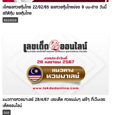
เช็คผลหวยหุ้นไทย 22/02/65 ผลหวยหุ้นไทยช่อง 9 บน-ล่าง วันนี้
สถิติหุ้น ผลหุ้นไทย
ตรวจหวย
แนวทางหวยมาเลย์ 28/4/67 เลขเด็ด หวยแม่นๆ ฟรีๆ ที่เว็บเลข
เด็ดออนไลน์
หวย