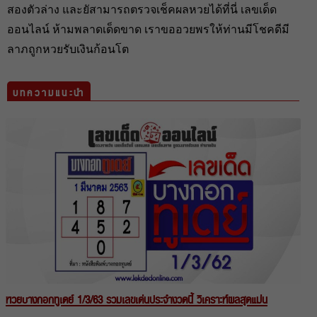
สองตัวล่าง และยัสามารถตรวจเช็คผลหวยได้ที่นี่ เลขเด็ด
ออนไลน์ ห้ามพลาดเด็ดขาด เราขออวยพรให้ท่านมีโชคดีมี
ลาภถูกหวยรับเงินก้อนโต
บทความแนะนำ
หวยบางกอกทูเดย์ 1/3/63 รวมเลขเด่นประจำงวดนี้ วิเคราะห์ผลสุดแม่น