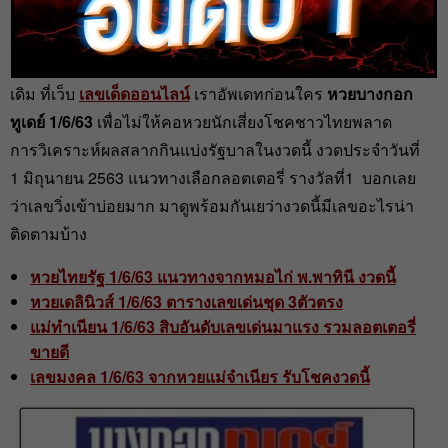
admin
27 พ.ค. 2020
มาแล้วจ้าเลขเด็ดสุดแม่นที่สุดของประเทศไทย เจ้าเก่า เจ้า
เดิม ที่เว็บ
เลขเด็ดออนไลน์
เราอัพเดทก่อนใคร
หวยบางกอก
ทูเดย์ 1/6/63
เพื่อไม่ให้คอหวยนักเสี่ยงโชคชาวไทยพลาด
การวิเคราะห์ผลสลากกินแบ่งรัฐบาลในงวดนี้ งวดประจำวันที่
1 มิถุนายน 2563 แนวทางเลือกลอตเตอรี่ รางวัลที่1 บอกเลย
ว่าเลขวิ่งเข้าบ่อยมาก มาดูพร้อมกันเยว่างวดนี้มีเลขอะไรน่า
ติดตามบ้าง
หวยไทยรัฐ 1/6/63 แนวทางจากหมอไก่ พ.พาทินี งวดนี้
หวยเดลินิวส์ 1/6/63 ตารางเลขเด่นชุด 3ตัวตรง
แม่ทำเนียน 1/6/63 สิบอันดับเลขเด่นมาแรง รวมลอตเตอรี่
ขายดี
เลขมงคล 1/6/63 จากหวยแม่จำเนียร รับโชคงวดนี้