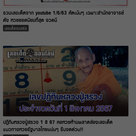
รวมเลขเด็ดจาก youtube 1/6/63 คัดเน้นๆ เฉพาะสำนักอาจารย์
ดัง หวยยอดนิยมที่สุด งวดนี
เลขเด็ดหวยดัง
ปฏิทินหลวงปู่สรวง 1 8 67 คอหวยห้ามพลาดส่องเลขเด็ด
แนวทางหวยรัฐบาลไทยแม่นๆ รีบจดด่วน!!