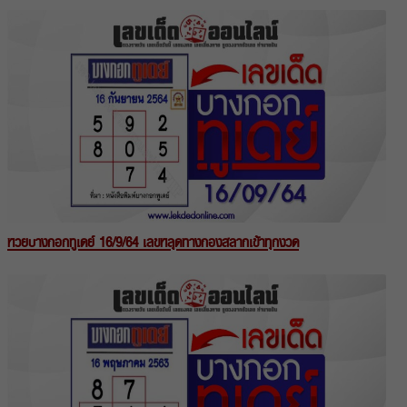
หวยบางกอกทูเดย์ 16/9/64 เลขหลุดทางกองสลากเข้าทุกงวด