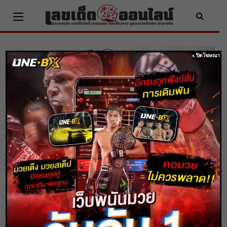
Skip
to
content
x ปิดโฆษณา
หวยบางกอกทูเดย์ 1/6/63 รวมเลขเด่นงวด
นี้ วิเคราะห์ผลสุดแม่น
Home
เลขเด็ดหวยดัง
หวยบางกอกทูเดย์ 1/6/63 รวมเลขเด่นงวดนี้ วิเคราะห์ผลสุดแม่น