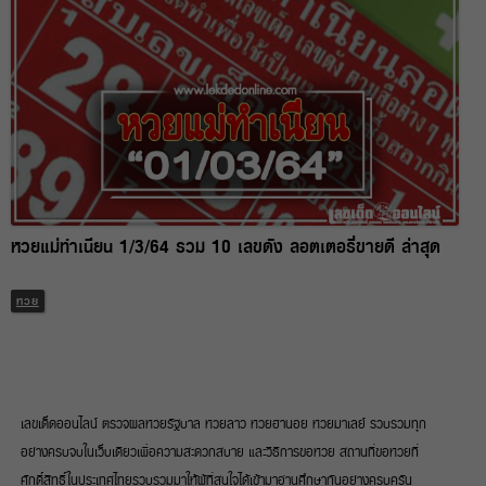
หวยแม่ทำเนียน 1/3/64 รวม 10 เลขดัง ลอตเตอรี่ขายดี ล่าสุด
หวย
เลขเด็ดออนไลน์ ตรวจผลหวยรัฐบาล หวยลาว หวยฮานอย หวยมาเลย์ รวบรวมทุก
อย่างครบจบในเว็บเดียวเพื่อความสะดวกสบาย และวิธีการขอหวย สถานที่ขอหวยที่
ศักดิ์สิทธิ์ในประเทศไทยรวบรวมมาให้ผู้ที่สนใจได้เข้ามาอ่านศึกษากันอย่างครบครัน