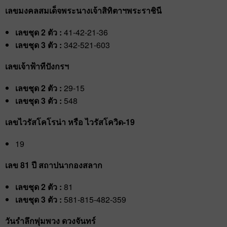
เลขมงคลสมเด็จพระนางเจ้าสิทิตาฯพระราชินี
เลขชุด 2 ตัว :
41-42-21-36
เลขชุด 3 ตัว :
342-521-603
เลขเจ้าฟ้าทีปังกรฯ
เลขชุด 2 ตัว :
29-15
เลขชุด 3 ตัว :
548
เลขไวรัสโคโรน่า หรือ ไวรัสโควิด-19
19
เลข 81 ปี สถาปนากองสลาก
เลขชุด 2 ตัว :
81
เลขชุด 3 ตัว :
581-815-482-359
วันรำลึกพุ่มพวง ดวงจันทร์