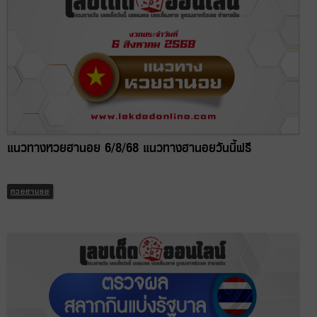
แนวทางหวยฮานอย 6/8/68 แนวทางฮานอยวันนี้ฟรี
หวยฮานอย