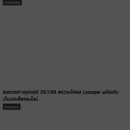
หวยฮานอย
ผลหวยลาวซุปเปอร์ 25/7/66 ตรวจเช็คผล Laosuper พร้อมกับ
เว็บเลขเด็ดออนไลน์
ตรวจหวย