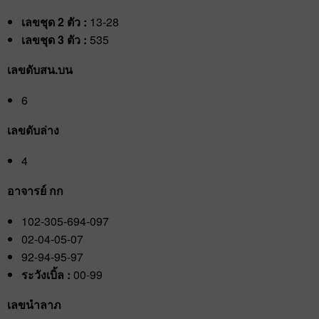
เลขชุด 2 ตัว :
13-28
เลขชุด 3 ตัว :
535
เลขดับสน.บน
6
เลขดับล่าง
4
อาจารย์ กก
102-305-694-097
02-04-05-07
92-94-95-97
ระวังเบิ้ล :
00-99
เลขนำลาภ