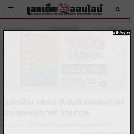
Skip
to
content
x ปิดโฆษณา
แม่ทำเนียน 1/6/63 สิบอันดับเลขเด่นมาแรง
รวมลอตเตอรี่ขายดี งวดล่าสุด
Home
หวย
แม่ทำเนียน 1/6/63 สิบอันดับเลขเด่นมาแรง รวมลอตเตอรี่ขายดี งวดล่าสุด