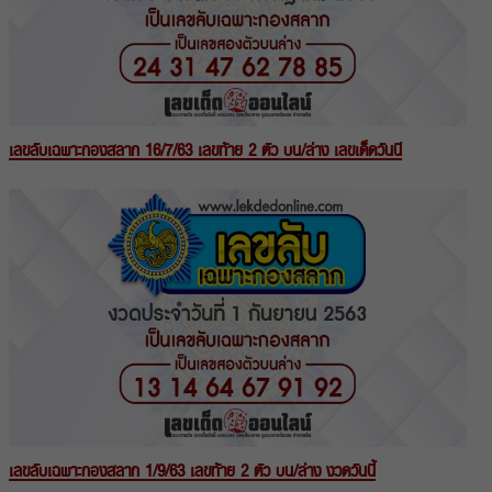
เลขลับเฉพาะกองสลาก 16/7/63 เลขท้าย 2 ตัว บน/ล่าง เลขเด็ดวันนี
เลขลับเฉพาะกองสลาก 1/9/63 เลขท้าย 2 ตัว บน/ล่าง งวดวันนี้