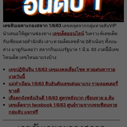
admin
25 พ.ค. 2020
เลขลับเฉพาะกองสลาก 1/6/63
เลขหลุดจากกลุ่มหวยลับVIP
นำเสนอให้ดูผ่านช่องทาง
เลขเด็ดออนไลน์
วิเคราะห์เลขเด็ด
กับเซียนหวยสำนักดัง เจาะหวยเด็ดเลขท้าย 2ตัวเน้นๆ ทั้งบน-
ล่าง มาดูกันเลยว่า สลากกินแบ่งรัฐบาล 1 มิ.ย. 63 งวดนี้มีเลข
ไหนเด็ด เลขไหนมาแรงบ้าง
เลขปฏิทินจีน 1/6/63 เลขมงคลเสี่ยงโชค หวยเด่นพารวย
งวดวันนี้
แม่ทำเนียน 1/6/63 สิบอันดับเลขเด่นมาแรง รวมลอตเตอรี่
ขายดี
เสือตกถังพลังเงินดี 1/6/63 สูตรพลังบวก เซียนหวย อ.ส้ม
เลขเด็ดจาก facebook 1/6/63 ศูนย์รวมจากเพจเซียนหวย
กลุ่มลับ แจกฟรี