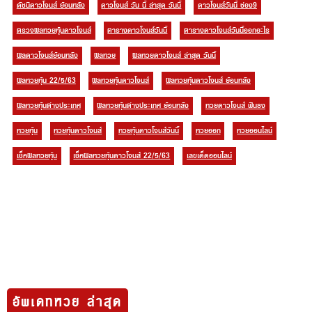
ดัชนีดาวโจนส์ ย้อนหลัง
ดาวโจนส์ วัน นี้ ล่าสุด วันนี้
ดาวโจนส์วันนี้ ช่อง9
ตรวจผลหวยหุ้นดาวโจนส์
ตารางดาวโจนส์วันนี้
ตารางดาวโจนส์วันนี้ออกอะไร
ผลดาวโจนส์ย้อนหลัง
ผลหวย
ผลหวยดาวโจนส์ ล่าสุด วันนี้
ผลหวยหุ้น 22/5/63
ผลหวยหุ้นดาวโจนส์
ผลหวยหุ้นดาวโจนส์ ย้อนหลัง
ผลหวยหุ้นต่างประเทศ
ผลหวยหุ้นต่างประเทศ ย้อนหลัง
หวยดาวโจนส์ ฟันธง
หวยหุ้น
หวยหุ้นดาวโจนส์
หวยหุ้นดาวโจนส์วันนี้
หวยออก
หวยออนไลน์
เช็คผลหวยหุ้น
เช็คผลหวยหุ้นดาวโจนส์ 22/5/63
เลขเด็ดออนไลน์
อัพเดทหวย ล่าสุด