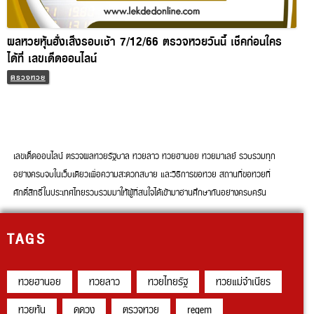
ผลหวยหุ้นฮั่งเส็งรอบเช้า 7/12/66 ตรวจหวยวันนี้ เช็คก่อนใคร
ได้ที่ เลขเด็ดออนไลน์
ตรวจหวย
เลขเด็ดออนไลน์ ตรวจผลหวยรัฐบาล หวยลาว หวยฮานอย หวยมาเลย์ รวบรวมทุก
อย่างครบจบในเว็บเดียวเพื่อความสะดวกสบาย และวิธีการขอหวย สถานที่ขอหวยที่
ศักดิ์สิทธิ์ในประเทศไทยรวบรวมมาให้ผู้ที่สนใจได้เข้ามาอ่านศึกษากันอย่างครบครัน
TAGS
หวยฮานอย
หวยลาว
หวยไทยรัฐ
หวยแม่จำเนียร
หวยหุ้น
ดูดวง
ตรวจหวย
regem