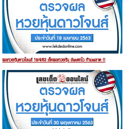
ผลหวยหุ้นดาวโจนส์ 18/4/63 เช็คผลหวยหุ้น อัพเดทไว ห้ามพลาด !!