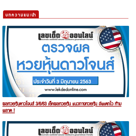
บทความแนะนำ
ผลหวยหุ้นดาวโจนส์ 3/6/63 เช็คผลหวยหุ้น แนวทางหวยหุ้น อัพเดทไว ห้าม
พลาด !