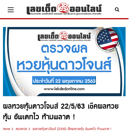
Skip
to
content
x ปิดโฆษณา
ผลหวยหุ้นดาวโจนส์ 22/5/63 เช็คผลหวย
หุ้น อัพเดทไว ห้ามพลาด !
Home
ตรวจหวย
ผลหวยหุ้นดาวโจนส์ 22/5/63 เช็คผลหวยหุ้น อัพเดทไว ห้ามพลาด !