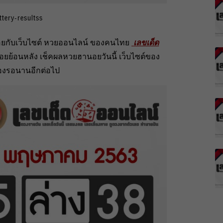
ttery-resultss
ยกับเว็บไซต์ หวยออนไลน์ ของคนไทย
เลขเด็ด
้อนหลัง เช็คผลหวยฮานอยวันนี้ เว็บไซต์ของ
้องรอนานอีกต่อไป