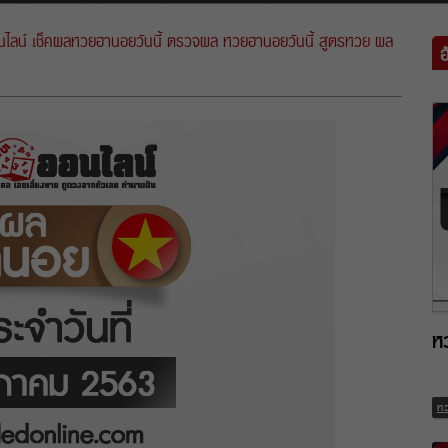
นไลน์ เช็คผลหวยฮานอยวันนี้ ตรวจผล หวยฮานอยวันนี้ สูตรหวย ผล
ห
ห