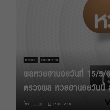
ตรวจหวย
ผลหวยฮานอย
ผลหวยฮานอยวันที่ 15/5/6
ตรวจผล หวยฮานอยวันนี้
โดย
admin
-
15 พ.ค. 2020