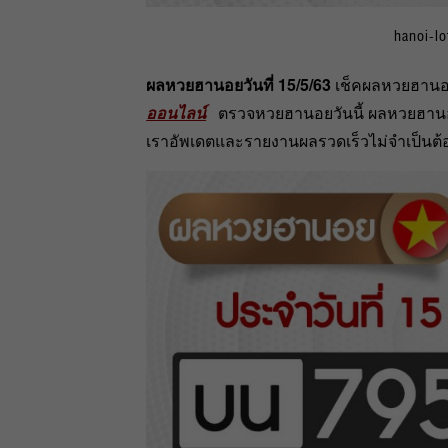
hanoi-lo
ผลหวยฮานอยวันที่ 15/5/63
เช็คผลหวยฮานอ
ออนไลน์
ตรวจหวยฮานอยวันนี้ ผลหวยฮานอยย
เราอัพเดตและรายงานผลรวดเร็วไม่จำเป็นต