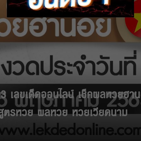
3 เลขเด็ดออนไลน์ เช็คผลหวยฮานอ
 สูตรหวย ผลหวย หวยเวียดนาม