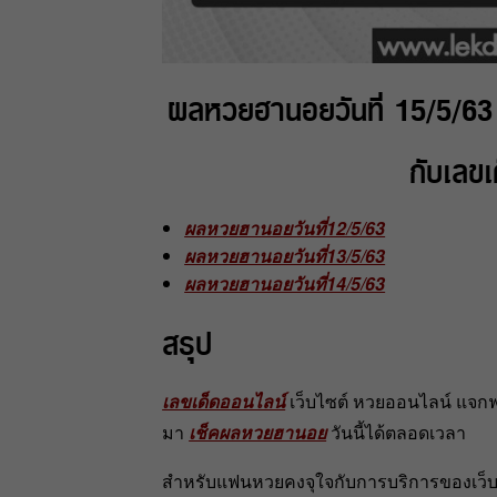
ผลหวยฮานอยวันที่ 15/5/63
กับเลขเ
ผลหวยฮานอยวันที่12/5/63
ผลหวยฮานอยวันที่13/5/63
ผลหวยฮานอยวันที่14/5/63
สรุป
เลขเด็ดออนไลน์
เว็บไซต์ หวยออนไลน์ แจก
มา
เช็คผลหวยฮานอย
วันนี้ได้ตลอดเวลา
สำหรับแฟนหวยคงจุใจกับการบริการของเว็บ