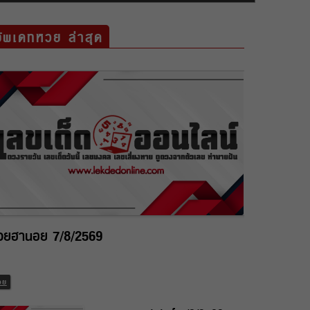
อัพเดทหวย ล่าสุด
วยฮานอย 7/8/2569
วย