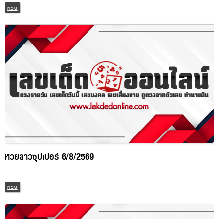
หวย
หวยลาวซุปเปอร์ 6/8/2569
หวย