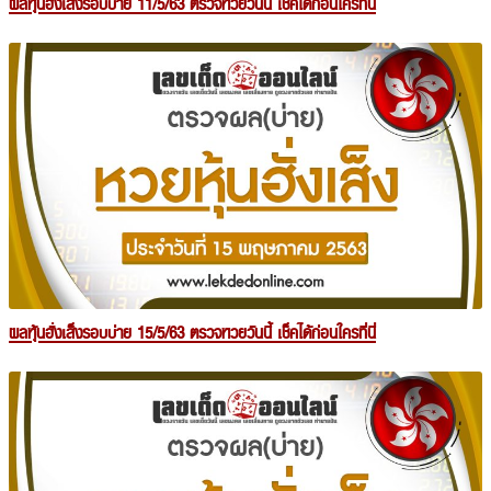
ผลหุ้นฮั่งเส็งรอบบ่าย 11/5/63 ตรวจหวยวันนี้ เช็คได้ก่อนใครที่นี่
ผลหุ้นฮั่งเส็งรอบบ่าย 15/5/63 ตรวจหวยวันนี้ เช็คได้ก่อนใครที่นี่