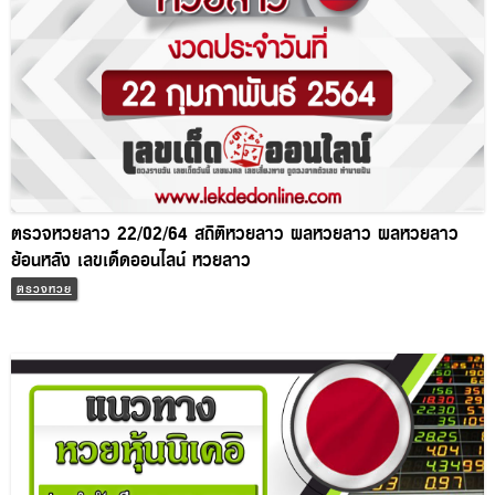
ตรวจหวยลาว 22/02/64 สถิติหวยลาว ผลหวยลาว ผลหวยลาว
ย้อนหลัง เลขเด็ดออนไลน์ หวยลาว
ตรวจหวย