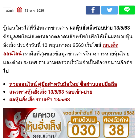
admin
13 พ.ค. 2020
รู้ก่อนใครได้ที่นี่อัพเดทข่าวสาร
ผลหุ้นฮั่งเส็งรอบบ่าย 13/5/63
ข้อมูลสดใหม่ส่งตรงจากตลาดหลักทรัพย์ เพื่อให้เป็นผลหวยหุ้น
ฮั่งเส็ง ประจำวันนี้ 13 พฤษภาคม 2563 เว็บไซส์
เลขเด็ด
ออนไลน์
เราคือที่สุดของข้อมูลข่าวสารในวงการหวยหุ้นไทย
และต่างประเทศ รายงานผลรวดเร็วไม่จำเป็นต้องรอนานอีกต่อ
ไป
หวยออนไลน์ คู่มือสำหรับมือใหม่ ซื้อผ่านแอปมือถือ
แนวทางหุ้นฮั่งเส็ง 13/5/63 รอบเช้า-บ่าย
ผลหุ้นฮั่งเส็ง รอบเช้า 13/5/63