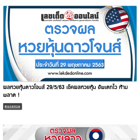
ผลหวยหุ้นดาวโจนส์ 29/5/63 เช็คผลหวยหุ้น อัพเดทไว ห้าม
พลาด !
ตรวจหวย