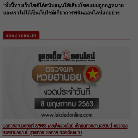
*ทั้งนี้ทางเว็บไซต์ได้สนับสนุนให้เสี่ยงโชคแบบถูกกฏหมาย
และเราไม่ได้เป็นเว็บไซต์เกี่ยวการพนันออนไลน์แต่อย่าง
บทความแนะนำ
ผลหวยฮานอยวันที่ 8/5/63 เลขเด็ดออนไลน์ เช็คผลหวยฮานอยวันนี้ ตรวจผล
หวยฮานอยวันนี้ สูตรหวย ผลหวย หวยเวียดนาม