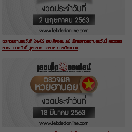
ผลหวยฮานอยวันที่ 2/5/63 เลขเด็ดออนไลน์ เช็คผลหวยฮานอยวันนี้ ตรวจผล
หวยฮานอยวันนี้ สูตรหวย ผลหวย หวยเวียดนาม