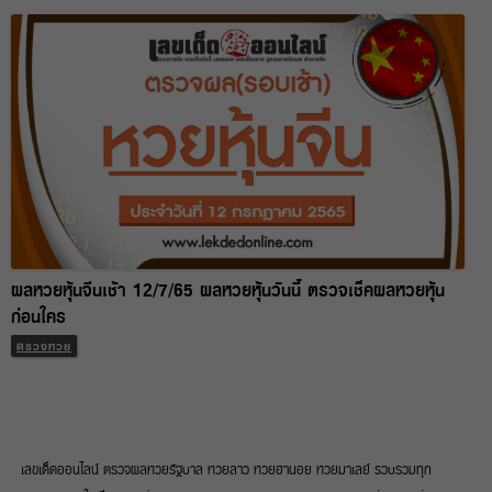
ผลหวยหุ้นจีนเช้า 12/7/65 ผลหวยหุ้นวันนี้ ตรวจเช็คผลหวยหุ้น
ก่อนใคร
ตรวจหวย
เลขเด็ดออนไลน์ ตรวจผลหวยรัฐบาล หวยลาว หวยฮานอย หวยมาเลย์ รวบรวมทุก