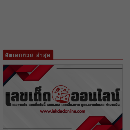
อัพเดทหวย ล่าสุด