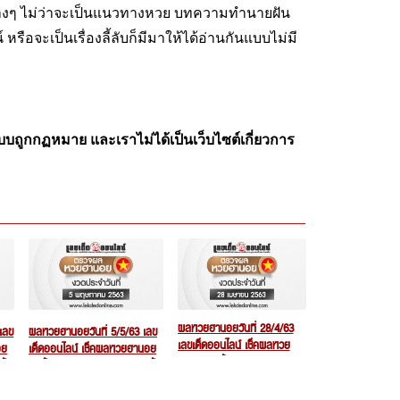
งๆ ไม่ว่าจะเป็นแนวทางหวย บทความทำนายฝัน
อจะเป็นเรื่องลี้ลับก็มีมาให้ได้อ่านกันแบบไม่มี
แบบถูกกฏหมาย และเราไม่ได้เป็นเว็บไซต์เกี่ยวการ
ผลหวยฮานอยวันที่ 28/4/63
ลข
ผลหวยฮานอยวันที่ 5/5/63 เลข
เลขเด็ดออนไลน์ เช็คผลหวย
ย
เด็ดออนไลน์ เช็คผลหวยฮานอย
ฮานอยวันนี้ ตรวจผล หวย
วันนี้ ตรวจผล หวยฮานอยวันนี้
ฮานอยวันนี้ สูตรหวย ผลหวย
ม
สูตรหวย ผลหวย หวยเวียดนาม
หวยเวียดนาม