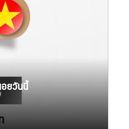
ยวันนี้