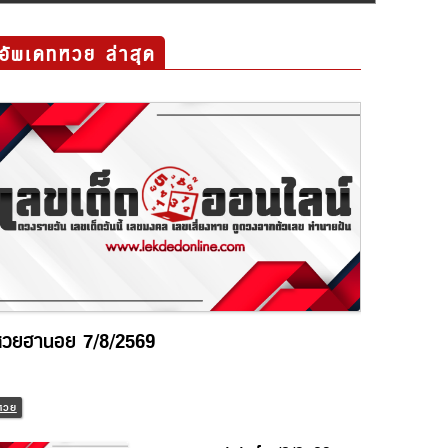
อัพเดทหวย ล่าสุด
วยฮานอย 7/8/2569
วย