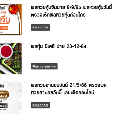
ผลหวยหุ้นจีนบ่าย 9/9/65 ผลหวยหุ้นวันนี้
ตรวจเช็คผลหวยหุ้นก่อนใคร
ตรวจหวย
ผลหุ้น นิเคอิ บ่าย 23-12-64
ผลหวยหุ้นนิเคอิ
ผลหวยฮานอยวันนี้ 21/5/66 ตรวจผล
หวยฮานอยวันนี้ เลขเด็ดออนไลน์
ตรวจหวย