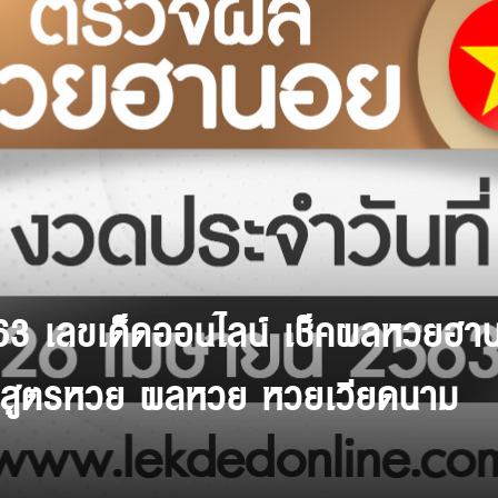
3 เลขเด็ดออนไลน์ เช็คผลหวยฮานอ
 สูตรหวย ผลหวย หวยเวียดนาม