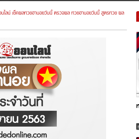
นไลน์ เช็คผลหวยฮานอยวันนี้ ตรวจผล หวยฮานอยวันนี้ สูตรหวย ผล
ห
ห