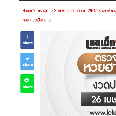
Home
ตรวจหวย
ผลหวยฮานอยวันที่ 26/4/63 เลขเด็ดออ
หวย หวยเวียดนาม
share
share
share