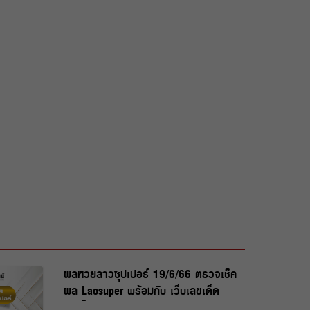
ผลหวยลาวซุปเปอร์ 19/6/66 ตรวจเช็ค
ผล Laosuper พร้อมกับ เว็บเลขเด็ด
ออนไลน์