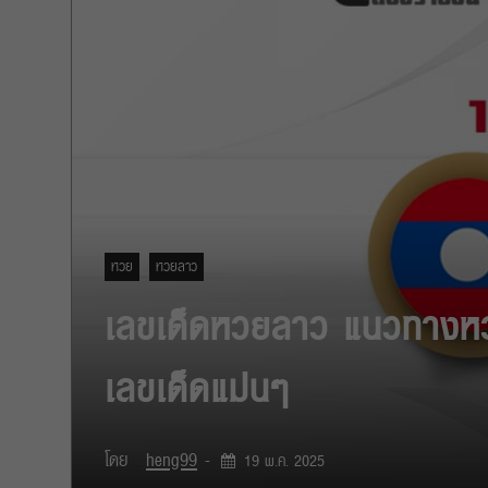
หวย
หวยลาว
เลขเด็ดหวยลาว แนวทางหว
เลขเด็ดแม่นๆ
โดย
heng99
-
19 พ.ค. 2025