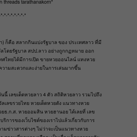
threads tarathanakorn*
-*-*-*-*-*-*-*-*
 ก็คือ สลากกินแบ่งรัฐบาล ของ ประเทศลาว ที่มี
ัลโดยรัฐบาล สปป.ลาว อย่างถูกกฏหมาย ออก
ระเทศไทยได้มีการเปิด ขายหวยออนไลน์ แทงหวย
มีความสะดวกและง่ายในการเล่นมากขึ้น
นี้ เลขเด็ดหวยลาว 4 ตัว สถิติหวยลาว รวมไปถึง
วัลเลขรวยไทย หวยเด็ดหวยดัง แนวทางหวย
วยธ.ก.ส. หวยออมสิน หวยฮานอย ได้เลยที่ เลข
บริการของเว็บไซต์ของเราไปแล้วเกี่ยวกับการ
ามข่าวสารต่างๆ ไม่ว่าจะเป็นแนวทางหวย