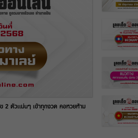
ข 2 ตัวเเม่นๆ เข้าทุกงวด คอหวยห้าม