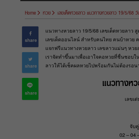
Home
หวย
เลขเด็ดหวยลาว แนวทางหวยลาว 19/5/68 วัน
แนวทางหวยลาว 19/5/68
เลขเด็ดหวยลาว สูต
เลขเด็ดออนไลน์ สำหรับคนไทย คนบ้าหวย ค
share
แจกฟรีแนวทางหวยลาว เลขลาวแม่นๆ หวยลา
เราจัดทำขึ้นมาเพื่อเอาใจคอหวยที่ชื่นชอบ
ลาวให้ได้เช็คผลหวยไปพร้อมกันไม่ต้องรอ
share
แนวทางหว
share
เลขเด่
จับคู
02 – 04 