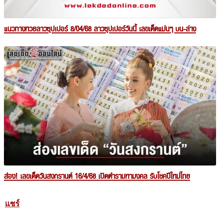
แนวทางหวยลาวซุปเปอร์ 8/04/68 ลาวซุปเปอร์วันนี้ เลขเด็ดแม่นๆ บน-ล่าง
ส่อง! เลขเด็ดวันสงกรานต์ 16/4/68 เปิดตำรามหามงคล รับโชคปีใหม่ไทย
แชร์