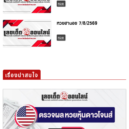
หวยฮานอย 7/8/2569
หวย
เรื่องน่าสนใจ