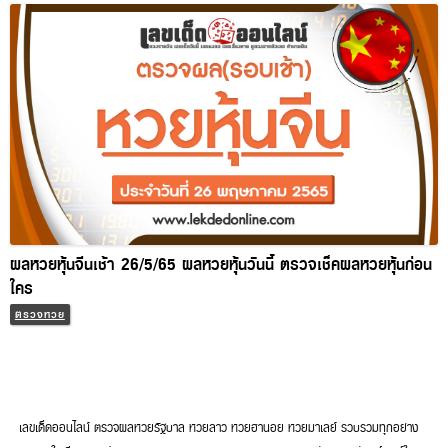
ผลหวยหุ้นจีนเช้า 26/5/65 ผลหวยหุ้นวันนี้ ตรวจเช็คผลหวยหุ้น
ก่อนใคร
ตรวจหวย
เลขเด็ดออนไลน์ ตรวจผลหวยรัฐบาล หวยลาว หวยฮานอย หวยมาเลย์ รวบรวมทุก
อย่างครบจบในเว็บเดียวเพื่อความสะดวกสบาย และวิธีการขอหวย สถานที่ขอหวยที่
ศักดิ์สิทธิ์ในประเทศไทยรวบรวมมาให้ผู้ที่สนใจได้เข้ามาอ่านศึกษากันอย่างครบครัน