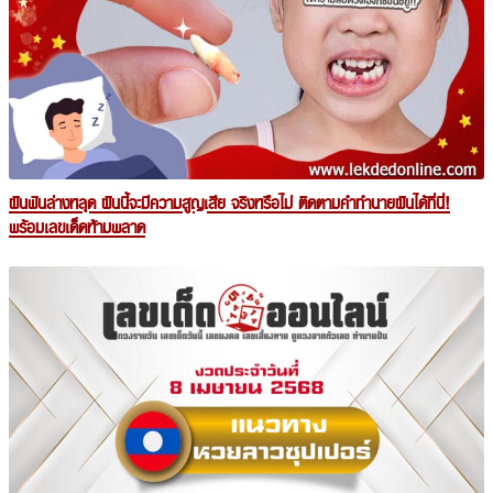
ฝันฟันล่างหลุด ฝันนี้จะมีความสูญเสีย จริงหรือไม่ ติดตามคำทำนายฝันได้ที่นี่!
พร้อมเลขเด็ดห้ามพลาด