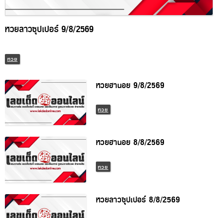
หวยลาวซุปเปอร์ 9/8/2569
หวย
หวยฮานอย 9/8/2569
หวย
หวยฮานอย 8/8/2569
หวย
หวยลาวซุปเปอร์ 8/8/2569
หวย