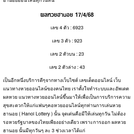
ผลหวยฮานอย 17/4/68
เลข 4 ตัว : 6923
เลข 3 ตัว : 923
เลข 2 ตัวบน : 23
เลข 2 ตัวล่าง : 43
เป็นอีกหนึ่งบริการดีๆจากทางเว็บไซต์ เลขเด็ดออนไลน์ เว็บ
แนวทางหวยออนไลน์ของคนไทย เราตั้งใจทำระบบและ
อัพเดตผลหวย แนวทางหวยออนไลน์ขึ้นมาให้เพื่อเป็นการ
บริการความสุขสะดวกให้แก่แฟนๆคอหวยออนไลน์ทุกท่าน
การเล่นหวยฮานอย ( Hanoi Lottery ) นั้น จุดเด่นคือมีให้เล่น
ทุกวัน ไม่ต้องรอหวยรัฐบาลของไทยเพียงอย่างเดียว เพราะ
การออก ผลหวยฮานอย นั้นมีทุกวันๆ ละ 3 ช่วงเวลาได้แก่