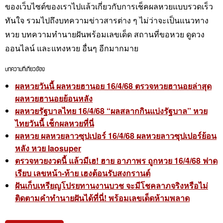
ผลหวยฮานอยวันนี้ได้ตลอดเวลาสำหรับแฟนหวยคงจุใจกับ
การบริการของเว็บไซต์ของเราไปแล้วเกี่ยวกับการเช็คผลหวย
แบบรวดเร็วทันใจ รวมไปถึงบทความข่าวสารต่าง ๆ ไม่ว่าจะ
เป็นแนวทางหวย บทความทำนายฝันพร้อมเลขเด็ด สถานที่
ขอหวย ดูดวงออนไลน์ และแทงหวย อื่นๆ อีกมากมาย
บทความที่เกี่ยวข้อง
ผลหวยวันนี้ ผลหวยฮานอย 16/4/68 ตรวจหวยฮานอย
ล่าสุด ผลหวยฮานอยย้อนหลัง
ผลหวยรัฐบาลไทย 16/4/68 “ผลสลากกินแบ่งรัฐบาล” หวย
ไทยวันนี้ เช็กผลหวยที่นี่
ผลหวย ผลหวยลาวซุปเปอร์ 16/4/68 ผลหวยลาวซุปเปอร์
ย้อนหลัง หวย laosuper
ตรวจหวยงวดนี้ แล้วมีเฮ! ฮาย อาภาพร ถูกหวย 16/4/68
ฟาดเรียบ เลขหน้า-ท้าย เฮงต้อนรับสงกรานต์
ฝันเก็บเหรียญโปรยทานงานบวช จะมีโชคลาภจริงหรือไม่
ติดตามคำทำนายฝันได้ที่นี่! พร้อมเลขเด็ดห้ามพลาด