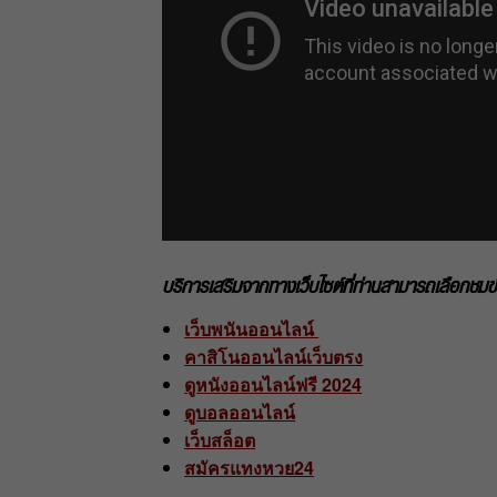
บริการเสริมจากทางเว็บไซต์ที่ท่านสามารถเลือกชม
เว็บพนันออนไลน์
คาสิโนออนไลน์เว็บตรง
ดูหนังออนไลน์ฟรี 2024
ดูบอลออนไลน์
เว็บสล็อต
สมัครแทงหวย24