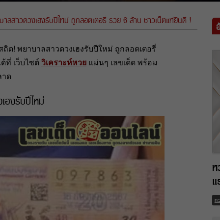
าลสาวดวงเฮงรับปีใหม่ ถูกลอตเตอรี่ รวย 6 ล้าน ชาวเน็ตแห่ยินดี !
เทพสถิต! พยาบาลสาวดวงเฮงรับปีใหม่ ถูกลอตเตอรี่
ได้ที่ เว็บไซต์
วิเคราะห์หวย
แม่นๆ เลขเด็ด พร้อม
ลาด
เฮงรับปีใหม่
ห
แ
หว