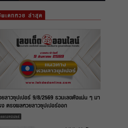
อัพเดทหวย ล่าสุด
วยลาวซุปเปอร์ 9/8/2569 รวมเลขดังแม่น ๆ มา
รง ตรงผลหวยลาวซุปเปอร์ออก
ยลาวซุปเปอร์