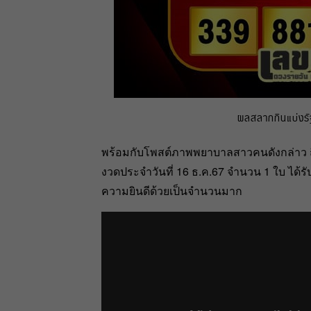
ผลสลากกินแบ่งร
พร้อมกับโพสต์ภาพพยาบาลสาวคนดังกล่าว ถือ
งวดประจำวันที่ 16 ธ.ค.67 จำนวน 1 ใบ ได้ร
ความยินดีด้วยเป็นจำนวนมาก