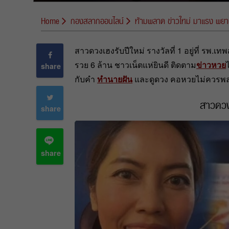
Home
กองสลากออนไลน์
ห้ามพลาด ข่าวใหม่ มาแรง พยาบ
สาวดวงเฮงรับปีใหม่ รางวัลที่ 1 อยู่ที่ รพ.
รวย 6 ล้าน ชาวเน็ตแห่ยินดี
ติดตาม
ข่าวหวย
share
กับคำ
ทำนายฝัน
และดูดวง คอหวยไม่ควรพ
สาวดวง
share
share