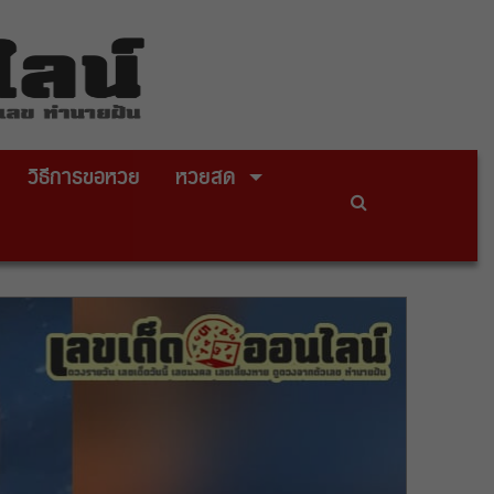
วิธีการขอหวย
หวยสด