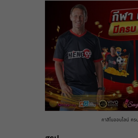
คาสิโนออนไลน์ ครบ 