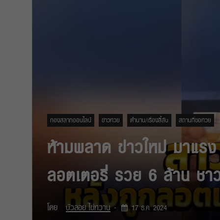
กองสลากออนไลน์
ข่าวหวย
ตำนาน/เรื่องลี้ลับ
สถานที่ขอหวย
ห้ามพลาด ข่าวใหม่ มาแรง
ลอตเตอรี่ รวย 6 ล้าน ชาวเ
โดย
บัวลอย ไข่หวาน
-
17 ธ.ค. 2024