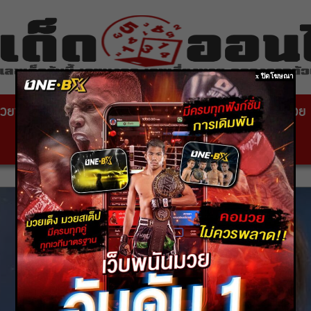
x ปิดโฆษณา
วยซอง
หวยไทยรัฐ
เลขเด็ดหวยดัง
สถานที่ขอหวย
หวยหุ้นสด