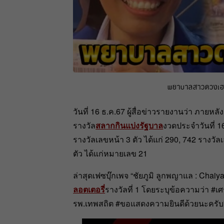
พยาบาลสาวดวงเฮงรั
วันที่ 16 ธ.ค.67 ผู้สื่อข่าวรายงานว่า ภา
รางวัล
สลากกินแบ่งรัฐบาล
งวดประจำวันที่ 1
รางวัลเลขหน้า 3 ตัว ได้แก่ 290, 742 รางวัล
ตัว ได้แก่หมายเลข 21
ล่าสุดเฟซบุ๊กเพจ “ชัยภูมิ ลูกพญาแล : Chai
ลอตเตอรี่
รางวัลที่ 1 โดยระบุข้อความว่า #เศรษ
รพ.เทพสถิต #ขอแสดงความยินดีด้วยนะครับ