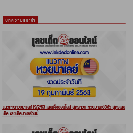
บทความแนะนำ
แนวทางหวยมาเลย์19/2/63 เลขเด็ดออนไลน์ สูตรหวย หวยมาเลย์3ตัว สูตรเลข
เด็ด เลขเด็ดมาเลย์วันนี้