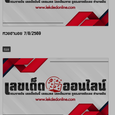
หวยฮานอย 7/8/2569
หวย