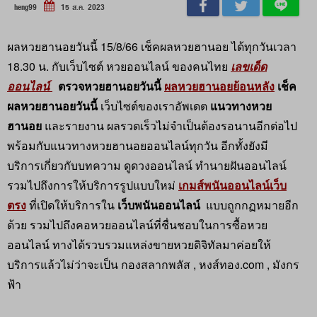
heng99
15 ส.ค. 2023
ผลหวยฮานอยวันนี้ 15/8/66 เช็คผลหวยฮานอย ได้ทุกวันเวลา
18.30 น. กับเว็บไซต์ หวยออนไลน์ ของคนไทย
เลขเด็ด
ออนไลน์
ตรวจหวยฮานอยวันนี้
ผลหวยฮานอยย้อนหลัง
เช็ค
ผลหวยฮานอยวันนี้
เว็บไซต์ของเราอัพเดต
แนวทางหวย
ฮานอย
และรายงาน ผลรวดเร็วไม่จำเป็นต้องรอนานอีกต่อไป
พร้อมกับแนวทางหวยฮานอยออนไลน์ทุกวัน อีกทั้งยังมี
บริการเกี่ยวกับบทความ ดูดวงออนไลน์ ทำนายฝันออนไลน์
รวมไปถึงการให้บริการรูปแบบใหม่
เกมส์พนันออนไลน์เว็บ
ตรง
ที่เปิดให้บริการใน
เว็บพนันออนไลน์
แบบถูกกฏหมายอีก
ด้วย รวมไปถึงคอหวยออนไลน์ที่ชื่นชอบในการซื้อหวย
ออนไลน์ ทางได้รวบรวมเเหล่งขายหวยดิจิทัลมาค่อยให้
บริการแล้วไม่ว่าจะเป็น กองสลากพลัส , หงส์ทอง.com , มังกร
ฟ้า