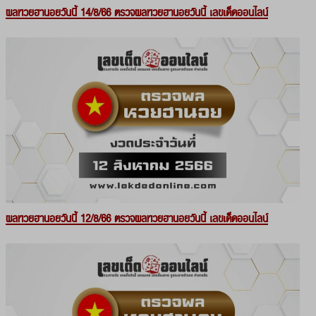
ผลหวยฮานอยวันนี้ 14/8/66 ตรวจผลหวยฮานอยวันนี้ เลขเด็ดออนไลน์
ผลหวยฮานอยวันนี้ 12/8/66 ตรวจผลหวยฮานอยวันนี้ เลขเด็ดออนไลน์