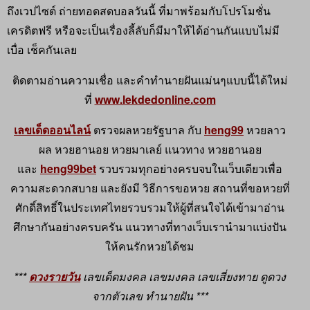
ถึงเวปไซต์ ถ่ายทอดสดบอลวันนี้ ที่มาพร้อมกับโปรโมชั่น
เครดิตฟรี หรือจะเป็นเรื่องลี้ลับก็มีมาให้ได้อ่านกันแบบไม่มี
เบื่อ เช็คกันเลย
ติดตามอ่านความเชื่อ และคำทำนายฝันแม่นๆแบบนี้ได้ใหม่
ที่
www.lekdedonline.com
เลขเด็ดออนไลน์
ตรวจผลหวยรัฐบาล กับ
heng99
หวยลาว
ผล หวยฮานอย หวยมาเลย์ แนวทาง หวยฮานอย
และ
heng99bet
รวบรวมทุกอย่างครบจบในเว็บเดียวเพื่อ
ความสะดวกสบาย และยังมี วิธีการขอหวย สถานที่ขอหวยที่
ศักดิ์สิทธิ์ในประเทศไทยรวบรวมให้ผู้ที่สนใจได้เข้ามาอ่าน
ศึกษากันอย่างครบครัน แนวทางที่ทางเว็บเรานำมาแบ่งปัน
ให้คนรักหวยได้ชม
***
ดวงรายวัน
เลขเด็ดมงคล เลขมงคล เลขเสี่ยงทาย ดูดวง
จากตัวเลข ทำนายฝัน ***