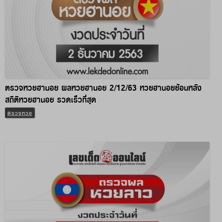
ตรวจหวยฮานอย ผลหวยฮานอย 2/12/63 หวยฮานอยย้อนหลัง
สถิติหวยฮานอย รวดเร็วที่สุด
ตรวจหวย