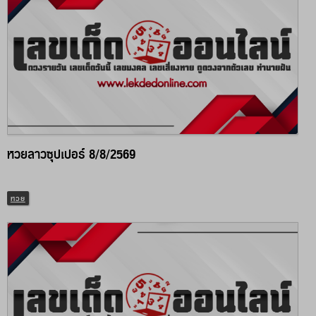
หวยลาวซุปเปอร์ 8/8/2569
หวย