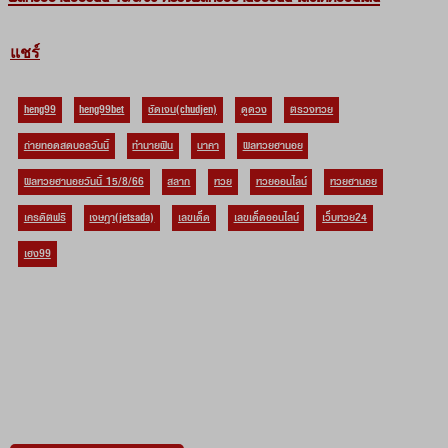
แชร์
heng99
heng99bet
ชัดเจน(chudjen)
ดูดวง
ตรวจหวย
ถ่ายทอดสดบอลวันนี้
ทำนายฝัน
นาคา
ผลหวยฮานอย
ผลหวยฮานอยวันนี้ 15/8/66
สลาก
หวย
หวยออนไลน์
หวยฮานอย
เครดิตฟรี
เจษฎา(jetsada)
เลขเด็ด
เลขเด็ดออนไลน์
เว็บหวย24
เฮง99