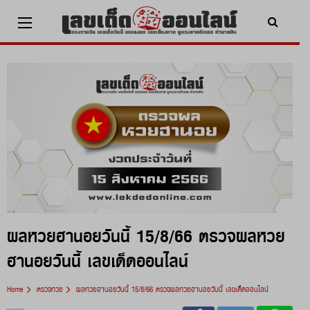
Skip
to
content
x ปิดโฆษณา
ผลหวยฮานอยวันนี้ 15/8/66 ตรวจผลหวย
ฮานอยวันนี้ เลขเด็ดออนไลน์
Home
ตรวจหวย
ผลหวยฮานอยวันนี้ 15/8/66 ตรวจผลหวยฮานอยวันนี้ เลขเด็ดออนไลน์