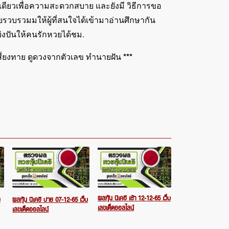
ดียวเพื่อความสะดวกสบาย และยังมี วิธีการขอ
ยรวบรวมมให้ผู้ที่สนใจได้เข้ามาอ่านศึกษากัน
่งปันให้คนรักหวยได้ชม.
ี่ยงทาย ดูดวงจากตัวเลข ทำนายฝัน
***
ผลหุ้น นิเคอิ เช้า 12-12-65 เว็บ
บ
ผลหุ้น นิเคอิ บ่าย 07-12-65 เว็บ
เลขเด็ดออลไลน์
เลขเด็ดออลไลน์