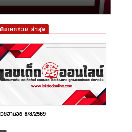
อัพเดทหวย ล่าสุด
วยฮานอย 8/8/2569