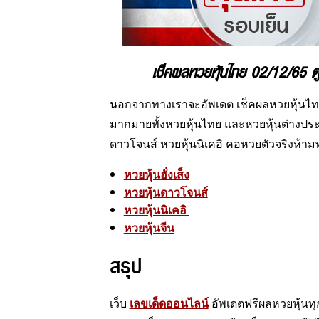
เช็คผลหวยหุ้นไทย 02/12/65
ดู
นอกจากทางเราจะอัพเดต เช็คผลหวยหุ้นไทย 0
มากมายทั้งหวยหุ้นไทย และหวยหุ้นต่างประเทศ 
ดาวโจนส์ หวยหุ้นนิเคอิ คอหวยตัวจริงห้ามพ
หวยหุ้นฮั่งเส็ง
หวยหุ้นดาวโจนส์
หวยหุ้นนิเคอิ
หวยหุ้นจีน
สรุป
เว็บ
เลขเด็ดออนไลน์
อัพเดตฟรีผลหวยหุ้นทุ