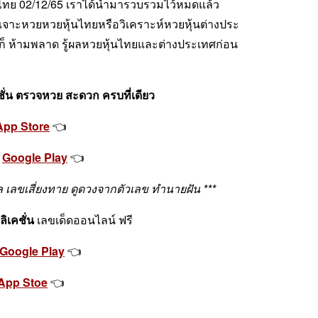
ทย 02/12/65 เราได้นำมารวบรวมไว้หมดแล้ว
จาะหวยหวยหุ้นไทยหรือวิเคราะห์หวยหุ้นต่างประ
ก็ ห้ามพลาด รู้ผลหวยหุ้นไทยและต่างประเทศก่อน
่น ตรวจหวย สะดวก ครบที่เดียว
pp Store
👈
Google Play
👈
ลขเสี่ยงทาย ดูดวงจากตัวเลข ทำนายฝัน ***
เคชั่น
เลขเด็ดออนไลน์ ฟรี
oogle Play
👈
pp Stoe
👈