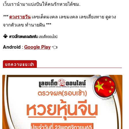
เว็บเรานำมาแบ่งปันให้คนรักหวยได้ชม.
***
ดวงรายวัน
เลขเด็ดมงคล เลขมงคล เลขเสี่ยงทาย ดูดวง
จากตัวเลข ทำนายฝัน
***
📳 ดาวน์โหลดแอปพลิเคชั่น
เลขเด็ดออนไลน์
Android
:
Google Play
👈
บทความแนะนำ