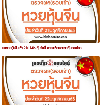
ผลหวยหุ้นจีนเช้า 21/11/65 หุ้นวันนี้ ตรวจเช็คผลหวยหุ้นก่อนใคร