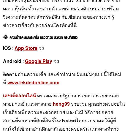
กับผลหวยหุ้นจีนรอบเช้าประจำวันที่ 25 พ.ย. 65 ส่งตรงจาก
ตลาดหุ้นจีน ทั้ง เลขสามตัว เลขท้ายสองตัว บน-ล่าง พร้อม
วิเคราะห์ตลาดหลักทรัพย์จีน กับเซียนหวยของทางเรา รู้
ข่าวสารเกี่ยวกับหวยก่อนใครต้องที่นี้
📳 ดาวน์โหลดแอปพลิเคชั่น ตรวจหวย สะดวก ครบที่เดียว
IOS
:
App Store
👈
Android
:
Google Play
👈
ติดตามอ่านความเชื่อ และคำทำนายฝันแม่นๆแบบนี้ได้ใหม่
ที่
www.lekdedonline.com
เลขเด็ดออนไลน์
ตรวจผลหวยรัฐบาล หวยลาว หวยฮานอย
หวยมาเลย์ แนวทางหวย
heng99
รวบรวมทุกอย่างครบจบใน
เว็บเดียวเพื่อความสะดวกสบาย และยังมี วิธีการขอหวย
สถานที่ขอหวยที่ศักดิ์สิทธิ์ในประเทศไทยรวบรวมมให้ผู้ที่
สนใจได้เข้ามาอ่านศึกษากันอย่างครบครัน แนวทางที่ทาง