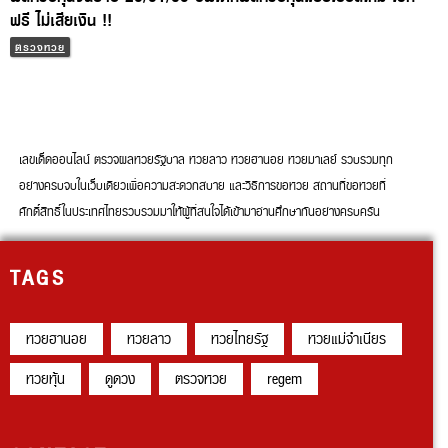
ฟรี ไม่เสียเงิน !!
ตรวจหวย
เลขเด็ดออนไลน์ ตรวจผลหวยรัฐบาล หวยลาว หวยฮานอย หวยมาเลย์ รวบรวมทุก
อย่างครบจบในเว็บเดียวเพื่อความสะดวกสบาย และวิธีการขอหวย สถานที่ขอหวยที่
ศักดิ์สิทธิ์ในประเทศไทยรวบรวมมาให้ผู้ที่สนใจได้เข้ามาอ่านศึกษากันอย่างครบครัน
TAGS
หวยฮานอย
หวยลาว
หวยไทยรัฐ
หวยแม่จำเนียร
หวยหุ้น
ดูดวง
ตรวจหวย
regem