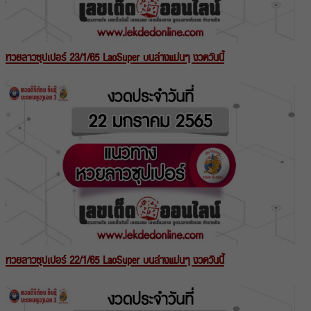
หวยลาวซุปเปอร์ 23/1/65 LaoSuper บนล่างแม่นๆ งวดวันนี้
หวยลาวซุปเปอร์ 22/1/65 LaoSuper บนล่างแม่นๆ งวดวันนี้