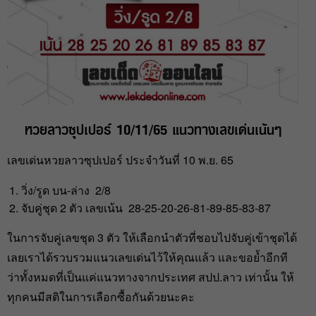
หวยลาวซุปเปอร์ 10/11/65 แนวทางเลขเด่นเน้นๆ
เลขเด่นหวยลาวซุปเปอร์ ประจำวันที่ 10 พ.ย. 65
วิ่ง/รูด บน-ล่าง 2/8
จับคู่ชุด 2 ตัว เลขเน้น 28-25-20-26-81-89-85-83-87
ในการจับคู่เลขชุด 3 ตัว ให้เลือกนำตัวที่ชอบไปจับคู่เข้าชุดได้
เลยเราได้รวบรวมแนวเลขเด่นไว้ให้คุณแล้ว และขอย้ำอีกที
ว่าทั้งหมดที่เป็นแค่แนวทางจากประเทศ สปป.ลาว เท่านั้น ให้
ทุกคนมีสติในการเลือกซื้อกันด้วยนะคะ