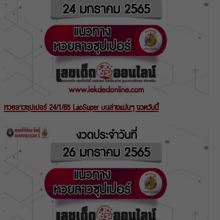
หวยลาวซุปเปอร์ 24/1/65 LaoSuper บนล่างแม่นๆ งวดวันนี้