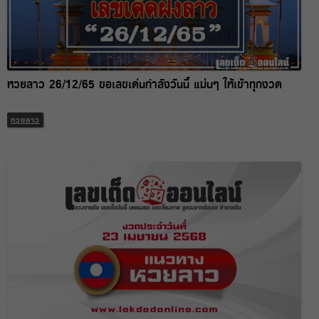
หวยลาว 26/12/65 ขอเลขเด่นกำลังวันนี้ แม่นๆ ให้เข้าทุกงวด
หวยลาว