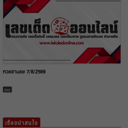
หวยฮานอย 7/8/2569
หวย
เรื่องน่าสนใจ