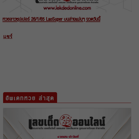
หวยลาวซุปเปอร์ 26/1/65 LaoSuper บนล่างแม่นๆ งวดวันนี้
แชร์
อัพเดทหวย ล่าสุด