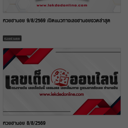
หวยฮานอย 9/8/2569 เปิดแนวทางเลขฮานอยงวดล่าสุด
หวยฮานอย
หวยฮานอย 8/8/2569