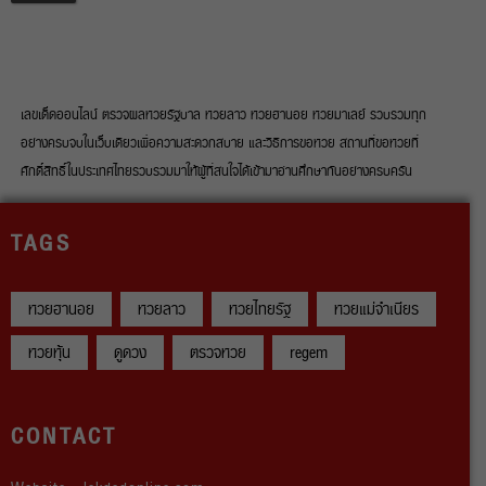
เลขเด็ดออนไลน์ ตรวจผลหวยรัฐบาล หวยลาว หวยฮานอย หวยมาเลย์ รวบรวมทุก
อย่างครบจบในเว็บเดียวเพื่อความสะดวกสบาย และวิธีการขอหวย สถานที่ขอหวยที่
ศักดิ์สิทธิ์ในประเทศไทยรวบรวมมาให้ผู้ที่สนใจได้เข้ามาอ่านศึกษากันอย่างครบครัน
TAGS
หวยฮานอย
หวยลาว
หวยไทยรัฐ
หวยแม่จำเนียร
หวยหุ้น
ดูดวง
ตรวจหวย
regem
CONTACT