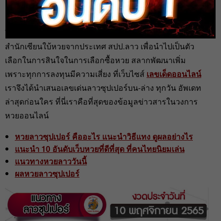
admin
9 พ.ย. 2022
วิเคราะห์เลขเด่นสุดแม่น
หวยลาวซุปเปอร์ 10/11/65
จาก
สำนักเซียนใบ้หวยจากประเทศ สปป.ลาว เพื่อนำไปเป็นตัว
เลือกในการสินใจในการเลือกซื้อหวย สลากพัฒนาเพิ่ม
เพราะทุกการลงทุนมีความเสี่ยง ที่เว็บไซส์
เลขเด็ดออนไลน์
เราจึงได้นำเสนอเลขเด่นลาวซุปเปอร์บน-ล่าง ทุกวัน อัพเดท
ล่าสุดก่อนใคร ที่นี่เราคือที่สุดของข้อมูลข่าวสารในวงการ
หวยออนไลน์
หวยลาวซุปเปอร์ คืออะไร แนะนำวิธีแทง ดูผลอย่างไร
แนะนำ 10 อันดับเว็บหวยที่ดีที่สุด ที่คนไทยนิยมเล่น
แนวทางหวยลาววันนี้
ผลหวยลาวซุปเปอร์