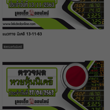
แนวทาง นิเคอิ 13-11-63
ผลหวยหุ้นนิเคอิ