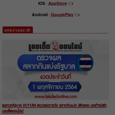
IOS
:
AppStore
👈
Android
:
GooglePlay
👈
บทความแนะนำ
ผลหวยรัฐบาล 01/11/64 ตรวจผลรางวัล สลากกินแบ่ง 3ตัวตรง เลขท้าย2ตัว
เลขเด็ดออนไลน์