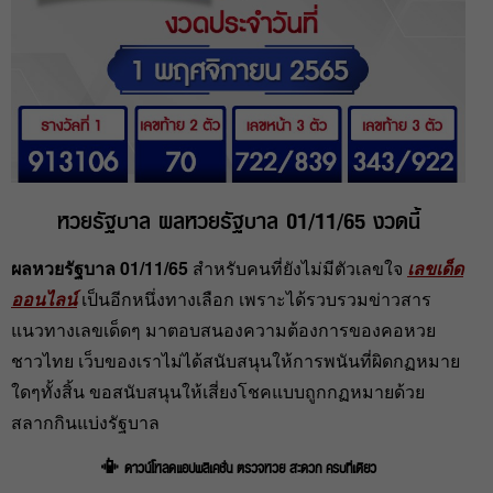
หวยรัฐบาล ผลหวยรัฐบาล 01/11/65 งวดนี้
ผลหวยรัฐบาล 01/11/65
สำหรับคนที่ยังไม่มีตัวเลขใจ
เลขเด็ด
ออนไลน์
เป็นอีกหนึ่งทางเลือก เพราะได้รวบรวมข่าวสาร
แนวทางเลขเด็ดๆ มาตอบสนองความต้องการของคอหวย
ชาวไทย เว็บของเราไม่ได้สนับสนุนให้การพนันที่ผิดกฏหมาย
ใดๆทั้งสิ้น ขอสนับสนุนให้เสี่ยงโชคแบบถูกกฏหมายด้วย
สลากกินแบ่งรัฐบาล
📳 ดาวน์โหลดแอปพลิเคชั่น ตรวจหวย สะดวก ครบที่เดียว