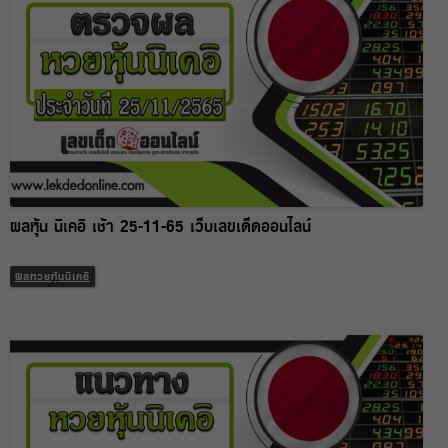
ผลหุ้น นิเคอิ เช้า 25-11-65 เว็บเลขเด็ดออนไลน์
ผลหวยหุ้นนิเคอิ