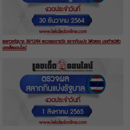
ผลหวยรัฐบาล 30/12/64 ตรวจผลรางวัล สลากกินแบ่ง 3ตัวตรง เลขท้าย2ตัว
เลขเด็ดออนไลน์