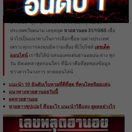
admin
30 ต.ค. 2022
มาใหม่ล่าสุดกับการวิเคราะห์เลขเด็ดสุดแม่นจาก
ประเทศเวียดนาม เลขหลุด
หวยฮานอย 31/10
/65
เพื่อ
นำไปเป็นแนวทางในการเลือกซื้อหวยต่างประเทศ
เพราะทุกการลงทุนมีความเสี่ยง ที่เว็บไซส์
เลขเด็ด
ออนไลน์
เราจึงได้นำเสนอเลขเด่นฮานอยบน-ล่าง ทุก
วัน อัพเดทล่าสุดก่อนใคร ที่นี่เราคือที่สุดของข้อมูล
ข่าวสารในวงการ หวยออนไลน์
แนะนำ 10 อันดับเว็บหวยที่ดีที่สุด ที่คนไทยนิยมเล่น
แนวทางหวยฮานอยวันนี้
ผลหวยฮานอย
หวยลาวซุปเปอร์ คืออะไร แนะนำวิธีแทง ดูผลอย่างไร