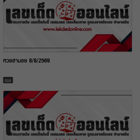
หวยฮานอย 8/8/2569
หวย