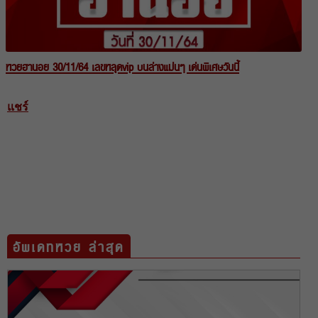
หวยฮานอย 30/11/64 เลขหลุดvip บนล่างแม่นๆ เด่นพิเศษวันนี้
แชร์
อัพเดทหวย ล่าสุด