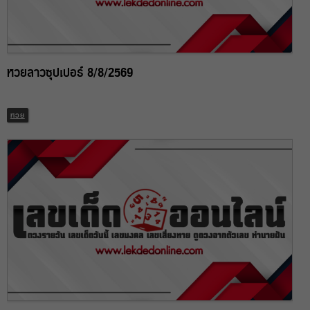
หวยลาวซุปเปอร์ 8/8/2569
หวย