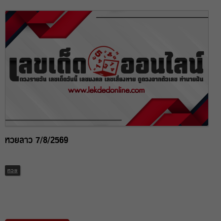
หวยลาว 7/8/2569
หวย