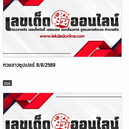
หวยลาวซุปเปอร์ 8/8/2569
หวย