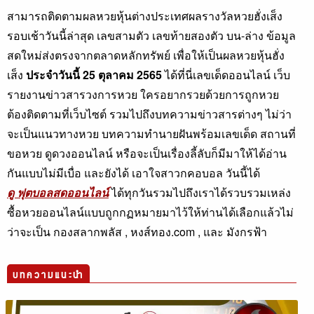
สามารถติดตามผลหวยหุ้นต่างประเทศผลรางวัลหวยฮั่งเส็ง
รอบเช้าวันนี้ล่าสุด เลขสามตัว เลขท้ายสองตัว บน-ล่าง ข้อมูล
สดใหม่ส่งตรงจากตลาดหลักทรัพย์ เพื่อให้เป็นผลหวยหุ้นฮั่ง
เส็ง
ประจำวันนี้ 25 ตุลาคม 2565
ได้ที่นี่เลขเด็ดออนไลน์ เว็บ
รายงานข่าวสารวงการหวย ใครอยากรวยด้วยการถูกหวย
ต้องติดตามที่เว็บไซต์ รวมไปถึงบทความข่าวสารต่างๆ ไม่ว่า
จะเป็นแนวทางหวย บทความทำนายฝันพร้อมเลขเด็ด สถานที่
ขอหวย ดูดวงออนไลน์ หรือจะเป็นเรื่องลี้ลับก็มีมาให้ได้อ่าน
กันแบบไม่มีเบื่อ และยังได้ เอาใจสาวกคอบอล วันนี้ได้
ดู ฟุตบอลสดออนไลน์
ได้ทุกวันรวมไปถึงเราได้รวบรวมเหล่ง
ซื้อหวยออนไลน์แบบถูกกฏหมายมาไว้ให้ท่านได้เลือกแล้วไม่
ว่าจะเป็น กองสลากพลัส , หงส์ทอง.com , และ มังกรฟ้า
บทความแนะนำ