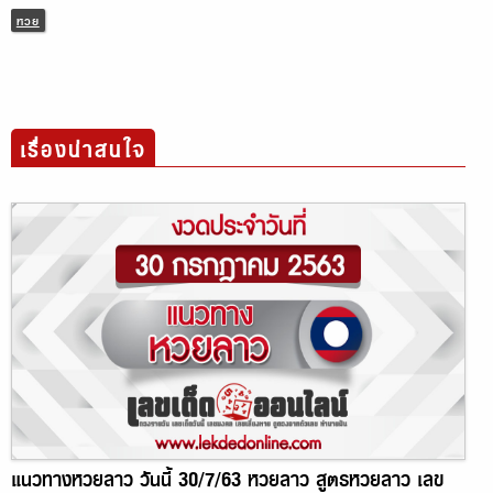
หวย
เรื่องน่าสนใจ
แนวทางหวยลาว วันนี้ 30/7/63 หวยลาว สูตรหวยลาว เลข