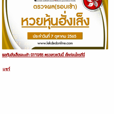
ผลหุ้นฮั่งเส็งรอบเช้า 07/10/65 ตรวจหวยวันนี้ เช็คก่อนใครที่นี่
แชร์