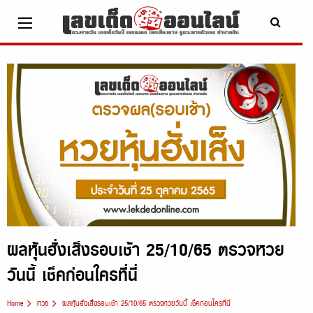
Skip
to
content
x ปิดโฆษณา
ผลหุ้นฮั่งเส็งรอบเช้า 25/10/65 ตรวจหวย
วันนี้ เช็คก่อนใครที่นี่
Home
หวย
ผลหุ้นฮั่งเส็งรอบเช้า 25/10/65 ตรวจหวยวันนี้ เช็คก่อนใครที่นี่