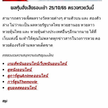
ผลหุ้นฮั่งเส็งรอบเช้า 25/10/65 ตรวจหวยวันนี้
สามารถตรวจเช็ตผลรางวัลหวยต่างๆ สามตัวบน และ สองตัว
ล่าง ไม่ว่าจะเป็น ผลหวยรัฐบาลไทย หวยฮานอย หวยลาว
หวยหุ้นไทย และ หวยหุ้นต่างประเทศอื่นๆอีกมากมาย ได้ที่
เว็บแห่งนี้ จะทำให้คุณไม่พลาดทุกข่าวสารในวงการหวย คอ
หวยต้องจริงห้ามพลาดเด็ดขาด
เหล่งรวบรวมความสนุกความบันเทิงรูปแบบใหม่
เกมส์พนันออนไลน์เว็บพนันออนไลน์
ดูหนังออนไลน์
ดูการ์ตูนAnimeออนไลน์
การ์ตูนThemovie
ดูบอลสดออนไลน์
สรุป