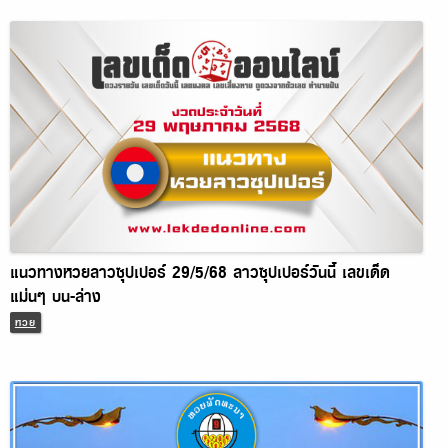
แนวทางหวยลาวซุปเปอร์ 29/5/68 ลาวซุปเปอร์วันนี้ เลขเด็ด
แม่นๆ บน-ล่าง
หวย