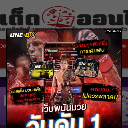
x ปิดโฆษณา
วยซอง
หวยไทยรัฐ
เลขเด็ดหวยดัง
สถานที่ขอหวย
หวยหุ้นสด