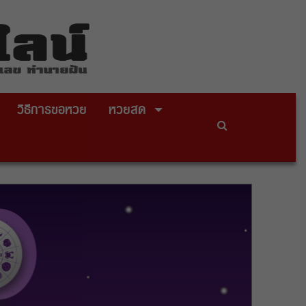
วิธีการขอหวย
หวยสด