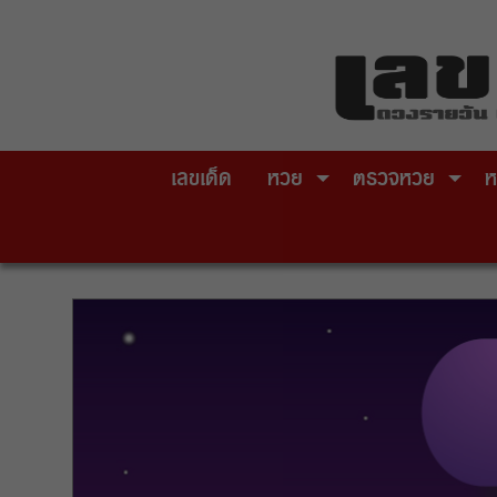
Skip
to
content
เลขเด็ด
หวย
ตรวจหวย
ห