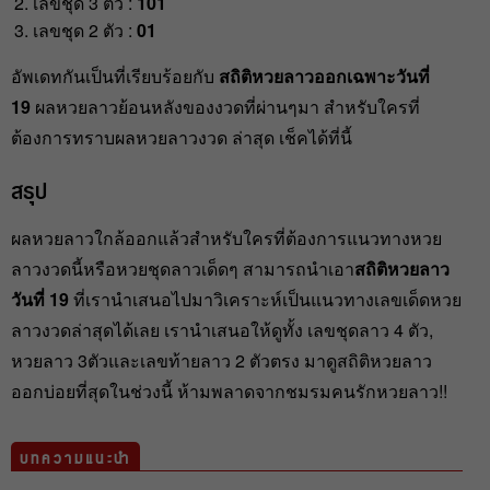
เลขชุด 3 ตัว :
101
เลขชุด 2 ตัว :
01
อัพเดทกันเป็นที่เรียบร้อยกับ
สถิติหวยลาวออกเฉพาะวันที่
19
ผลหวยลาวย้อนหลังของงวดที่ผ่านๆมา สำหรับใครที่
ต้องการทราบผลหวยลาวงวด ล่าสุด เช็คได้ที่นี้
สรุป
ผลหวยลาวใกล้ออกแล้วสำหรับใครที่ต้องการแนวทางหวย
ลาวงวดนี้หรือหวยชุดลาวเด็ดๆ สามารถนำเอา
สถิติหวยลาว
วันที่ 19
ที่เรานำเสนอไปมาวิเคราะห์เป็นแนวทางเลขเด็ดหวย
ลาวงวดล่าสุดได้เลย เรานำเสนอให้ดูทั้ง เลขชุดลาว 4 ตัว,
หวยลาว 3ตัวและเลขท้ายลาว 2 ตัวตรง มาดูสถิติหวยลาว
ออกบ่อยที่สุดในช่วงนี้ ห้ามพลาดจากชมรมคนรักหวยลาว!!
บทความแนะนำ