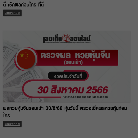
นี้ เช็กผลก่อนใคร ที่นี่
ตรวจหวย
ผลหวยหุ้นจีนรอบเช้า 30/8/66 หุ้นวันนี้ ตรวจเช็คผลหวยหุ้นก่อน
ใคร
ตรวจหวย