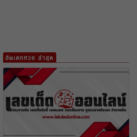
อัพเดทหวย ล่าสุด