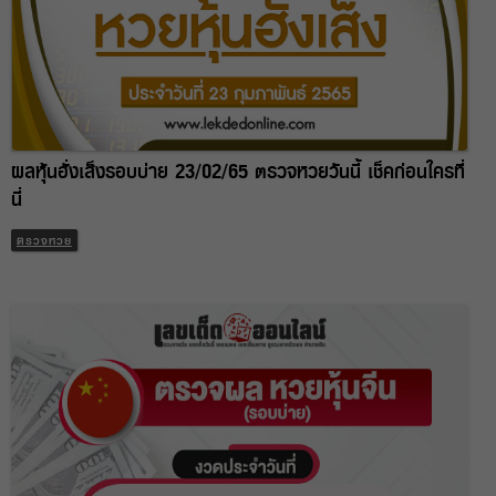
ผลหุ้นฮั่งเส็งรอบบ่าย 23/02/65 ตรวจหวยวันนี้ เช็คก่อนใครที่
นี่
ตรวจหวย