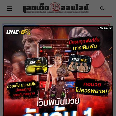
Skip
to
content
x ปิดโฆษณา
สถิติหวยลาวออกวันที่ 19 ตรวจผลย้อนหลัง
เลขออกบ่อย งวดนี้
Home
ตรวจหวย
สถิติหวยลาวออกวันที่ 19 ตรวจผลย้อนหลังเลขออกบ่อย งวดนี้