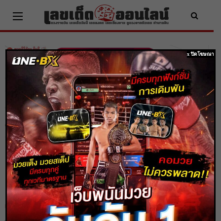
Skip
to
content
x ปิดโฆษณา
ผลหวยลาวซุปเปอร์ 11/10/65 ตรวจเช็คผล
laosuper วันนี้
Home
ตรวจหวย
ผลหวยลาวซุปเปอร์ 11/10/65 ตรวจเช็คผล Laosuper วันนี้