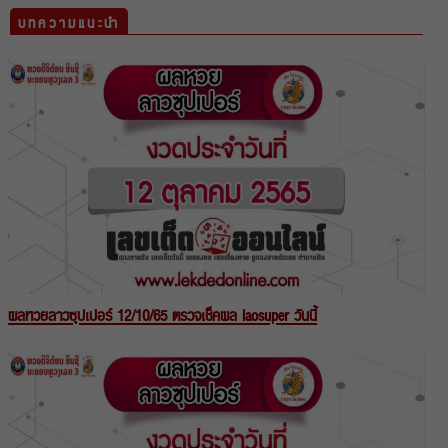
บทความแนะนำ
ผลหวยลาวซุปเปอร์ 12/10/65 ตรวจเช็คผล laosuper วันนี้