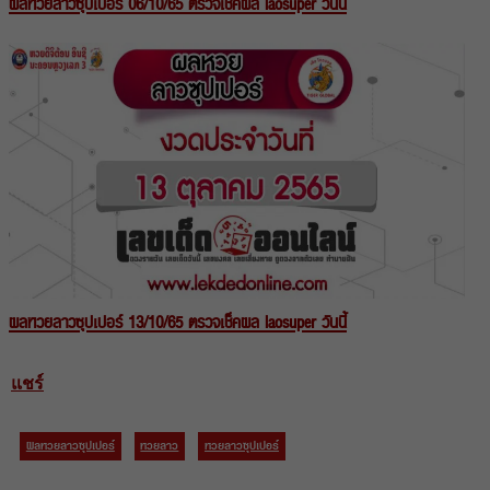
ผลหวยลาวซุปเปอร์ 06/10/65 ตรวจเช็คผล laosuper วันนี้
ผลหวยลาวซุปเปอร์ 13/10/65 ตรวจเช็คผล laosuper วันนี้
แชร์
ผลหวยลาวซุปเปอร์
หวยลาว
หวยลาวซุปเปอร์