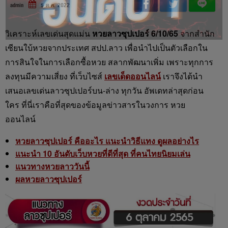
admin
5 ต.ค. 2022
วิเคราะห์เลขเด่นสุดแม่น
หวยลาวซุปเปอร์ 6/10/65
จากสำนัก
เซียนใบ้หวยจากประเทศ สปป.ลาว เพื่อนำไปเป็นตัวเลือกใน
การสินใจในการเลือกซื้อหวย สลากพัฒนาเพิ่ม เพราะทุกการ
ลงทุนมีความเสี่ยง ที่เว็บไซส์
เลขเด็ดออนไลน์
เราจึงได้นำ
เสนอเลขเด่นลาวซุปเปอร์บน-ล่าง ทุกวัน อัพเดทล่าสุดก่อน
ใคร ที่นี่เราคือที่สุดของข้อมูลข่าวสารในวงการ หวย
ออนไลน์
หวยลาวซุปเปอร์ คืออะไร แนะนำวิธีแทง ดูผลอย่างไร
แนะนำ 10 อันดับเว็บหวยที่ดีที่สุด ที่คนไทยนิยมเล่น
แนวทางหวยลาววันนี้
ผลหวยลาวซุปเปอร์