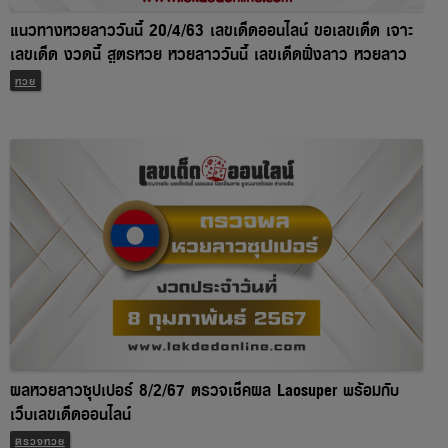
แนวทางหวยลาววันนี้ 20/4/63 เลขเด็ดออนไลน์ ขอเลขเด็ด เจาะ
เลขเด็ด งวดนี้ สูตรหวย หวยลาววันนี้ เลขเด็ดฝั่งลาว หวยลาว
ลาวเลขเด็ด
หวย
ผลหวยลาวซุปเปอร์ 8/2/67 ตรวจเช็คผล Laosuper พร้อมกับ
เว็บเลขเด็ดออนไลน์
ตรวจหวย