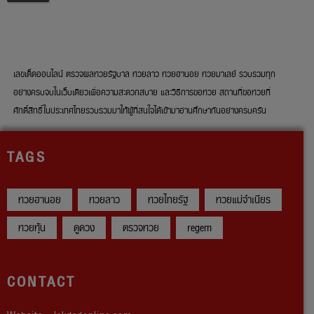
เลขเด็ดออนไลน์ ตรวจผลหวยรัฐบาล หวยลาว หวยฮานอย หวยมาเลย์ รวบรวมทุก
อย่างครบจบในเว็บเดียวเพื่อความสะดวกสบาย และวิธีการขอหวย สถานที่ขอหวยที่
ศักดิ์สิทธิ์ในประเทศไทยรวบรวมมาให้ผู้ที่สนใจได้เข้ามาอ่านศึกษากันอย่างครบครัน
TAGS
หวยฮานอย
หวยลาว
หวยไทยรัฐ
หวยแม่จำเนียร
หวยหุ้น
ดูดวง
ตรวจหวย
regem
CONTACT