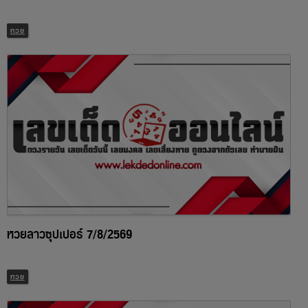
หวย
หวยลาวซุปเปอร์ 7/8/2569
หวย