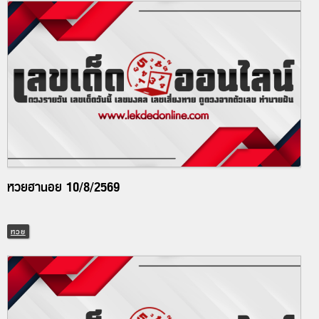
หวยฮานอย 10/8/2569
หวย