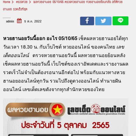
Home
ตรวจหวย
ผลหวยฮานอย 05/10/65 ตรวจหวยฮานอย หวยฮานอยย้อนหลัง สถิติหวย
ฮานอย รวดเร็วที่สุด
admin
5 ต.ค. 2022
หวยฮานอยวันนี้ออก อะไร 05/10/65
เช็คผลหวยฮานอยได้ทุก
วันเวลา 18.30 น. กับเว็บไซต์ หวยออนไลน์ ของคนไทย
เลข
เด็ดออนไลน์
ตรวจหวยฮานอยวันนี้ ผลหวยฮานอยย้อนหลัง
เช็คผลหวยฮานอยวันนี้ เว็บไซต์ของเราอัพเดตและรายงานผล
รวดเร็วไม่จำเป็นต้องรอนานอีกต่อไป พร้อมกับแนวทางหวย
ฮานอยออนไลน์ทุกวัน รวมไปถึงดูดวงออนไลน์ ทำนายฝัน
ออนไลน์ เลขเด็ดเลขดังจากทุกสำนักหวยของไทย