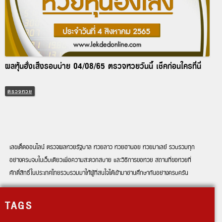
ผลหุ้นฮั่งเส็งรอบบ่าย 04/08/65 ตรวจหวยวันนี้ เช็คก่อนใครที่นี่
ตรวจหวย
เลขเด็ดออนไลน์ ตรวจผลหวยรัฐบาล หวยลาว หวยฮานอย หวยมาเลย์ รวบรวมทุก
อย่างครบจบในเว็บเดียวเพื่อความสะดวกสบาย และวิธีการขอหวย สถานที่ขอหวยที่
ศักดิ์สิทธิ์ในประเทศไทยรวบรวมมาให้ผู้ที่สนใจได้เข้ามาอ่านศึกษากันอย่างครบครัน
TAGS