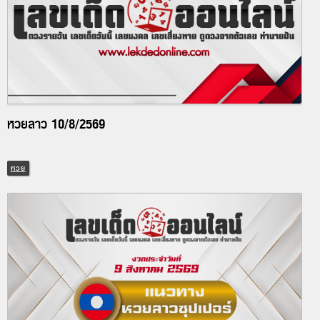
หวยลาว 10/8/2569
หวย