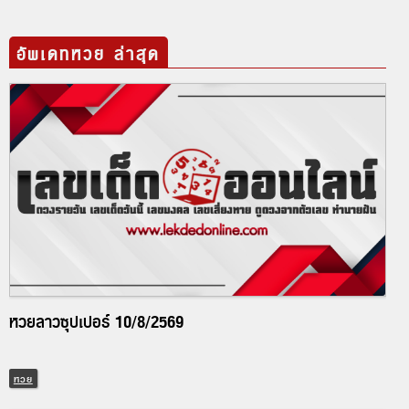
อัพเดทหวย ล่าสุด
หวยลาวซุปเปอร์ 10/8/2569
หวย