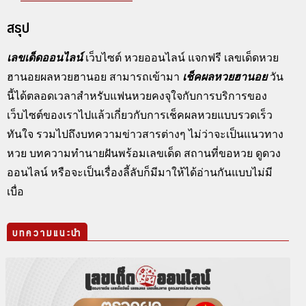
สรุป
เลขเด็ดออนไลน์
เว็บไซต์ หวยออนไลน์ แจกฟรี เลขเด็ดหวย
ฮานอยผลหวยฮานอย สามารถเข้ามา
เช็คผลหวยฮานอย
วัน
นี้ได้ตลอดเวลาสำหรับแฟนหวยคงจุใจกับการบริการของ
เว็บไซต์ของเราไปแล้วเกี่ยวกับการเช็คผลหวยแบบรวดเร็ว
ทันใจ รวมไปถึงบทความข่าวสารต่างๆ ไม่ว่าจะเป็นแนวทาง
หวย บทความทำนายฝันพร้อมเลขเด็ด สถานที่ขอหวย ดูดวง
ออนไลน์ หรือจะเป็นเรื่องลี้ลับก็มีมาให้ได้อ่านกันแบบไม่มี
เบื่อ
บทความแนะนำ