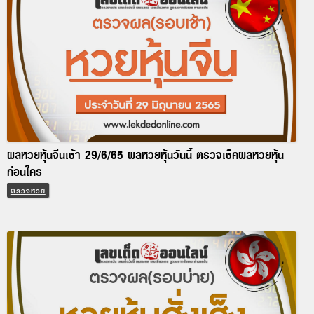
ผลหวยหุ้นจีนเช้า 29/6/65 ผลหวยหุ้นวันนี้ ตรวจเช็คผลหวยหุ้น
ก่อนใคร
ตรวจหวย